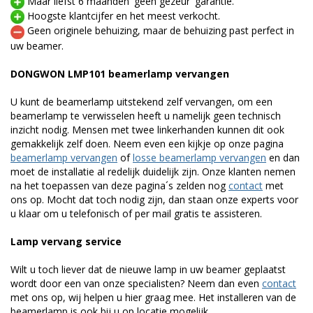
Maar liefst 6 maanden 'geen gezeur' garantie.
Hoogste klantcijfer en het meest verkocht.
Geen originele behuizing, maar de behuizing past perfect in
uw beamer.
DONGWON LMP101 beamerlamp vervangen
U kunt de beamerlamp uitstekend zelf vervangen, om een
beamerlamp te verwisselen heeft u namelijk geen technisch
inzicht nodig. Mensen met twee linkerhanden kunnen dit ook
gemakkelijk zelf doen. Neem even een kijkje op onze pagina
beamerlamp vervangen
of
losse beamerlamp vervangen
en dan
moet de installatie al redelijk duidelijk zijn. Onze klanten nemen
na het toepassen van deze pagina´s zelden nog
contact
met
ons op. Mocht dat toch nodig zijn, dan staan onze experts voor
u klaar om u telefonisch of per mail gratis te assisteren.
Lamp vervang service
Wilt u toch liever dat de nieuwe lamp in uw beamer geplaatst
wordt door een van onze specialisten? Neem dan even
contact
met ons op, wij helpen u hier graag mee. Het installeren van de
beamerlamp is ook bij u op locatie mogelijk.