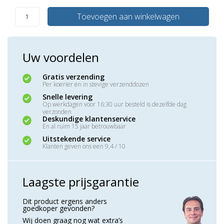
Toevoegen aan winkelwagen
Uw voordelen
Gratis verzending
Per koerier en in stevige verzenddozen
Snelle levering
Op werkdagen voor 16:30 uur besteld is dezelfde dag
verzonden
Deskundige klantenservice
En al ruim 15 jaar betrouwbaar
Uitstekende service
Klanten geven ons een 9,4 / 10
Laagste prijsgarantie
Dit product ergens anders
goedkoper gevonden?
Wij doen graag nog wat extra’s