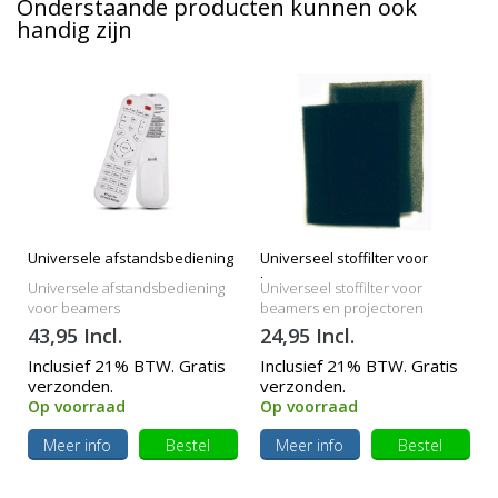
Onderstaande producten kunnen ook
handig zijn
Universele afstandsbediening
Universeel stoffilter voor
beamers
Universele afstandsbediening
Universeel stoffilter voor
voor beamers
beamers en projectoren
43,95 Incl.
24,95 Incl.
Inclusief 21% BTW. Gratis
Inclusief 21% BTW. Gratis
verzonden.
verzonden.
Op voorraad
Op voorraad
Meer info
Bestel
Meer info
Bestel