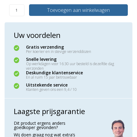
Toevoegen aan winkelwagen
Uw voordelen
Gratis verzending
Per koerier en in stevige verzenddozen
Snelle levering
Op werkdagen voor 16:30 uur besteld is dezelfde dag
verzonden
Deskundige klantenservice
En al ruim 15 jaar betrouwbaar
Uitstekende service
Klanten geven ons een 9,4 / 10
Laagste prijsgarantie
Dit product ergens anders
goedkoper gevonden?
Wij doen graag nog wat extra’s