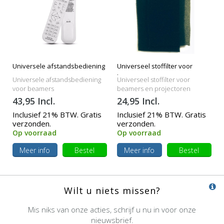
Universele afstandsbediening
Universeel stoffilter voor
beamers
Universele afstandsbediening
Universeel stoffilter voor
voor beamers
beamers en projectoren
43,95 Incl.
24,95 Incl.
Inclusief 21% BTW. Gratis
Inclusief 21% BTW. Gratis
verzonden.
verzonden.
Op voorraad
Op voorraad
Meer info
Bestel
Meer info
Bestel
Wilt u niets missen?
Mis niks van onze acties, schrijf u nu in voor onze
nieuwsbrief.