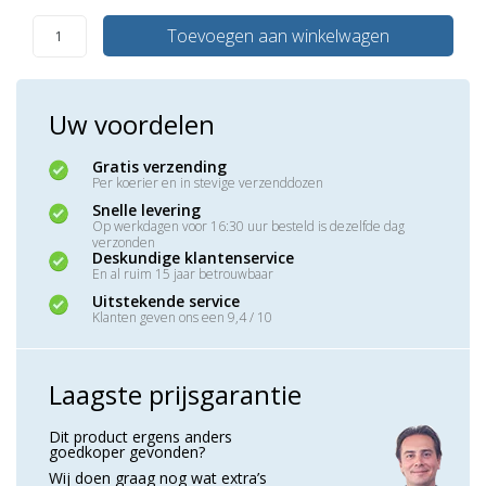
Toevoegen aan winkelwagen
Uw voordelen
Gratis verzending
Per koerier en in stevige verzenddozen
Snelle levering
Op werkdagen voor 16:30 uur besteld is dezelfde dag
verzonden
Deskundige klantenservice
En al ruim 15 jaar betrouwbaar
Uitstekende service
Klanten geven ons een 9,4 / 10
Laagste prijsgarantie
Dit product ergens anders
goedkoper gevonden?
Wij doen graag nog wat extra’s