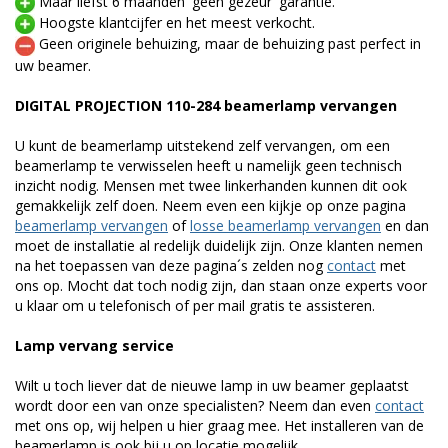
Maar liefst 6 maanden 'geen gezeur' garantie.
Hoogste klantcijfer en het meest verkocht.
Geen originele behuizing, maar de behuizing past perfect in
uw beamer.
DIGITAL PROJECTION 110-284 beamerlamp vervangen
U kunt de beamerlamp uitstekend zelf vervangen, om een
beamerlamp te verwisselen heeft u namelijk geen technisch
inzicht nodig. Mensen met twee linkerhanden kunnen dit ook
gemakkelijk zelf doen. Neem even een kijkje op onze pagina
beamerlamp vervangen
of
losse beamerlamp vervangen
en dan
moet de installatie al redelijk duidelijk zijn. Onze klanten nemen
na het toepassen van deze pagina´s zelden nog
contact
met
ons op. Mocht dat toch nodig zijn, dan staan onze experts voor
u klaar om u telefonisch of per mail gratis te assisteren.
Lamp vervang service
Wilt u toch liever dat de nieuwe lamp in uw beamer geplaatst
wordt door een van onze specialisten? Neem dan even
contact
met ons op, wij helpen u hier graag mee. Het installeren van de
beamerlamp is ook bij u op locatie mogelijk.