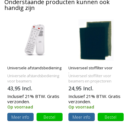
Onderstaande producten kunnen ook
handig zijn
Universele afstandsbediening
Universeel stoffilter voor
beamers
Universele afstandsbediening
Universeel stoffilter voor
voor beamers
beamers en projectoren
43,95 Incl.
24,95 Incl.
Inclusief 21% BTW. Gratis
Inclusief 21% BTW. Gratis
verzonden.
verzonden.
Op voorraad
Op voorraad
Meer info
Bestel
Meer info
Bestel