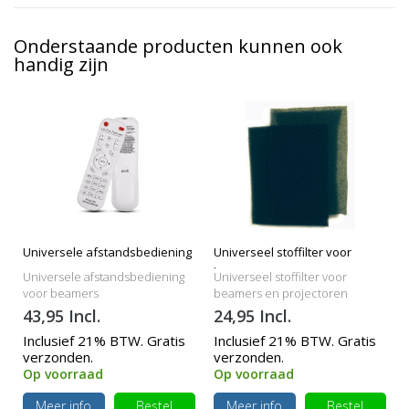
Onderstaande producten kunnen ook
handig zijn
Universele afstandsbediening
Universeel stoffilter voor
beamers
Universele afstandsbediening
Universeel stoffilter voor
voor beamers
beamers en projectoren
43,95 Incl.
24,95 Incl.
Inclusief 21% BTW. Gratis
Inclusief 21% BTW. Gratis
verzonden.
verzonden.
Op voorraad
Op voorraad
Meer info
Bestel
Meer info
Bestel