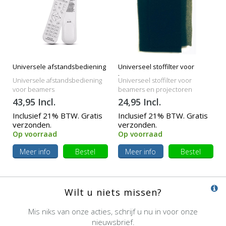
Universele afstandsbediening
Universeel stoffilter voor
beamers
Universele afstandsbediening
Universeel stoffilter voor
voor beamers
beamers en projectoren
43,95 Incl.
24,95 Incl.
Inclusief 21% BTW. Gratis
Inclusief 21% BTW. Gratis
verzonden.
verzonden.
Op voorraad
Op voorraad
Meer info
Bestel
Meer info
Bestel
Wilt u niets missen?
Mis niks van onze acties, schrijf u nu in voor onze
nieuwsbrief.