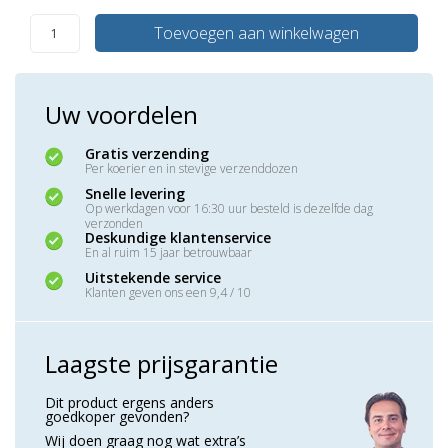
Toevoegen aan winkelwagen
Uw voordelen
Gratis verzending
Per koerier en in stevige verzenddozen
Snelle levering
Op werkdagen voor 16:30 uur besteld is dezelfde dag
verzonden
Deskundige klantenservice
En al ruim 15 jaar betrouwbaar
Uitstekende service
Klanten geven ons een 9,4 / 10
Laagste prijsgarantie
Dit product ergens anders
goedkoper gevonden?
Wij doen graag nog wat extra’s