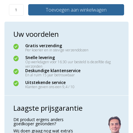
Toevoegen aan winkelwagen
Uw voordelen
Gratis verzending
Per koerier en in stevige verzenddozen
Snelle levering
Op werkdagen voor 16:30 uur besteld is dezelfde dag
verzonden
Deskundige klantenservice
En al ruim 15 jaar betrouwbaar
Uitstekende service
Klanten geven ons een 9,4 / 10
Laagste prijsgarantie
Dit product ergens anders
goedkoper gevonden?
Wij doen graag nog wat extra’s