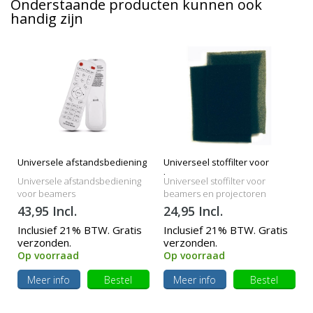
Onderstaande producten kunnen ook
handig zijn
Universele afstandsbediening
Universeel stoffilter voor
beamers
Universele afstandsbediening
Universeel stoffilter voor
voor beamers
beamers en projectoren
43,95 Incl.
24,95 Incl.
Inclusief 21% BTW. Gratis
Inclusief 21% BTW. Gratis
verzonden.
verzonden.
Op voorraad
Op voorraad
Meer info
Bestel
Meer info
Bestel