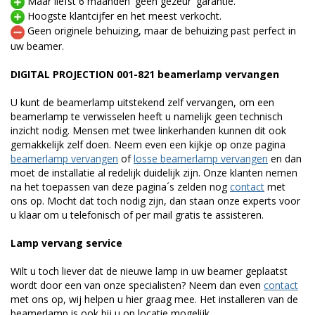
Maar liefst 6 maanden 'geen gezeur' garantie.
Hoogste klantcijfer en het meest verkocht.
Geen originele behuizing, maar de behuizing past perfect in
uw beamer.
DIGITAL PROJECTION 001-821 beamerlamp vervangen
U kunt de beamerlamp uitstekend zelf vervangen, om een
beamerlamp te verwisselen heeft u namelijk geen technisch
inzicht nodig. Mensen met twee linkerhanden kunnen dit ook
gemakkelijk zelf doen. Neem even een kijkje op onze pagina
beamerlamp vervangen
of
losse beamerlamp vervangen
en dan
moet de installatie al redelijk duidelijk zijn. Onze klanten nemen
na het toepassen van deze pagina´s zelden nog
contact
met
ons op. Mocht dat toch nodig zijn, dan staan onze experts voor
u klaar om u telefonisch of per mail gratis te assisteren.
Lamp vervang service
Wilt u toch liever dat de nieuwe lamp in uw beamer geplaatst
wordt door een van onze specialisten? Neem dan even
contact
met ons op, wij helpen u hier graag mee. Het installeren van de
beamerlamp is ook bij u op locatie mogelijk.