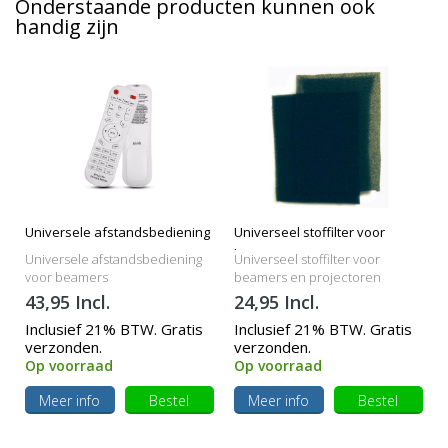
Onderstaande producten kunnen ook
handig zijn
Universele afstandsbediening
Universeel stoffilter voor
beamers
Universele afstandsbediening
Universeel stoffilter voor
voor beamers
beamers en projectoren
43,95 Incl.
24,95 Incl.
Inclusief 21% BTW. Gratis
Inclusief 21% BTW. Gratis
verzonden.
verzonden.
Op voorraad
Op voorraad
Meer info
Bestel
Meer info
Bestel