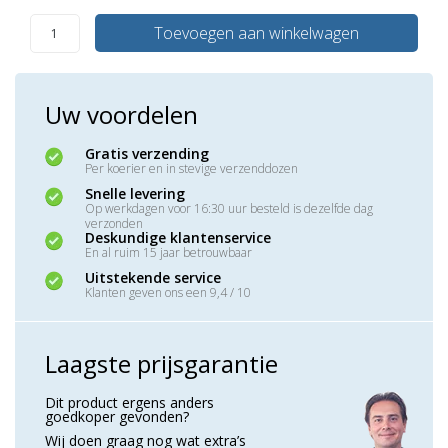
Toevoegen aan winkelwagen
Uw voordelen
Gratis verzending
Per koerier en in stevige verzenddozen
Snelle levering
Op werkdagen voor 16:30 uur besteld is dezelfde dag
verzonden
Deskundige klantenservice
En al ruim 15 jaar betrouwbaar
Uitstekende service
Klanten geven ons een 9,4 / 10
Laagste prijsgarantie
Dit product ergens anders
goedkoper gevonden?
Wij doen graag nog wat extra’s