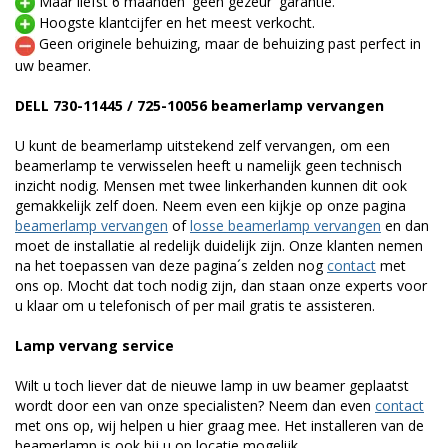
Maar liefst 6 maanden 'geen gezeur' garantie.
Hoogste klantcijfer en het meest verkocht.
Geen originele behuizing, maar de behuizing past perfect in
uw beamer.
DELL 730-11445 / 725-10056 beamerlamp vervangen
U kunt de beamerlamp uitstekend zelf vervangen, om een
beamerlamp te verwisselen heeft u namelijk geen technisch
inzicht nodig. Mensen met twee linkerhanden kunnen dit ook
gemakkelijk zelf doen. Neem even een kijkje op onze pagina
beamerlamp vervangen
of
losse beamerlamp vervangen
en dan
moet de installatie al redelijk duidelijk zijn. Onze klanten nemen
na het toepassen van deze pagina´s zelden nog
contact
met
ons op. Mocht dat toch nodig zijn, dan staan onze experts voor
u klaar om u telefonisch of per mail gratis te assisteren.
Lamp vervang service
Wilt u toch liever dat de nieuwe lamp in uw beamer geplaatst
wordt door een van onze specialisten? Neem dan even
contact
met ons op, wij helpen u hier graag mee. Het installeren van de
beamerlamp is ook bij u op locatie mogelijk.