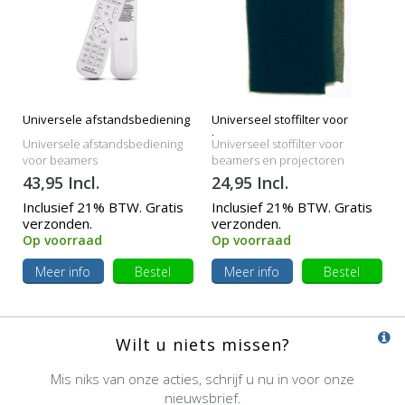
Universele afstandsbediening
Universeel stoffilter voor
beamers
Universele afstandsbediening
Universeel stoffilter voor
voor beamers
beamers en projectoren
43,95 Incl.
24,95 Incl.
Inclusief 21% BTW. Gratis
Inclusief 21% BTW. Gratis
verzonden.
verzonden.
Op voorraad
Op voorraad
Meer info
Bestel
Meer info
Bestel
Wilt u niets missen?
Mis niks van onze acties, schrijf u nu in voor onze
nieuwsbrief.