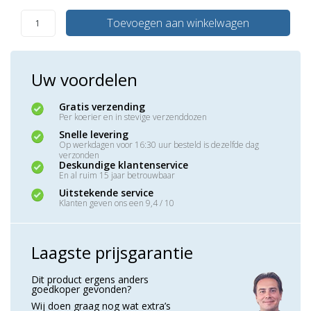
Toevoegen aan winkelwagen
Uw voordelen
Gratis verzending
Per koerier en in stevige verzenddozen
Snelle levering
Op werkdagen voor 16:30 uur besteld is dezelfde dag
verzonden
Deskundige klantenservice
En al ruim 15 jaar betrouwbaar
Uitstekende service
Klanten geven ons een 9,4 / 10
Laagste prijsgarantie
Dit product ergens anders
goedkoper gevonden?
Wij doen graag nog wat extra’s