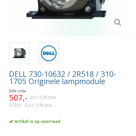
DELL 730-10632 / 2R518 / 310-
1705 Originele lampmodule
EAN code:
507,-
Incl. 21% btw
419,01
Excl. 21% btw
Artikel is op voorraad