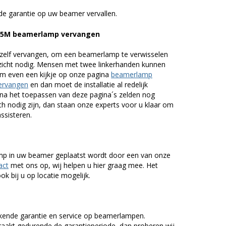
de garantie op uw beamer vervallen.
U535M beamerlamp vervangen
zelf vervangen, om een beamerlamp te verwisselen
nzicht nodig. Mensen met twee linkerhanden kunnen
em even een kijkje op onze pagina
beamerlamp
ervangen
en dan moet de installatie al redelijk
n na het toepassen van deze pagina´s zelden nog
h nodig zijn, dan staan onze experts voor u klaar om
assisteren.
lamp in uw beamer geplaatst wordt door een van onze
act
met ons op, wij helpen u hier graag mee. Het
k bij u op locatie mogelijk.
kende garantie en service op beamerlampen.
akt gedurende de garantieperiode, dan proberen wij