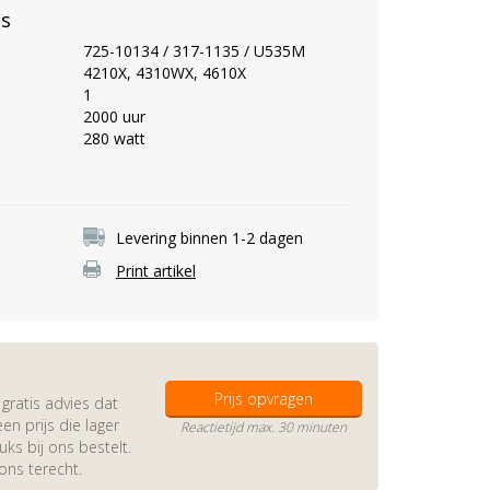
es
725-10134 / 317-1135 / U535M
4210X, 4310WX, 4610X
1
2000 uur
280 watt
Levering binnen 1-2 dagen
Print artikel
Prijs opvragen
gratis advies dat
en prijs die lager
Reactietijd max. 30 minuten
s bij ons bestelt.
 ons terecht.