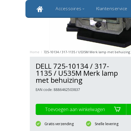
Accessoires
Klantenservice
Klantbeoordeling 9,0
Bekijk alle 1000+ review
Originele kwaliteitsproducten
20 
Home
/
725-10134 / 317-1135 / U535M Merk lamp met behuizing
DELL 725-10134 / 317-
1135 / U535M Merk lamp
met behuizing
EAN code: 8886462503837
Toevoegen aan winkelwagen
Gratis verzending
Snelle levering