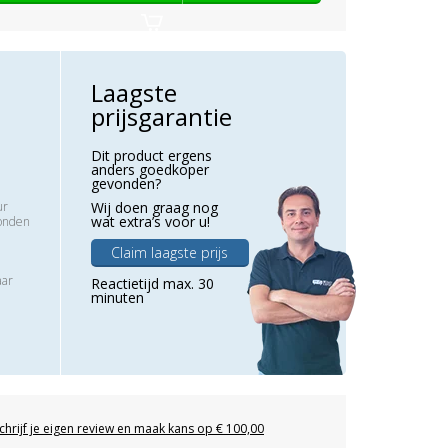
Laagste
prijsgarantie
Dit product ergens
anders goedkoper
gevonden?
ur
Wij doen graag nog
wat extra’s voor u!
zonden
Claim laagste prijs
aar
Reactietijd max. 30
minuten
chrijf je eigen review en maak kans op € 100,00