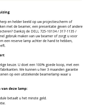
uizing
erp en helder beeld op uw projectiescherm of
ijken met de beamer, een presentatie geven of andere
ecteren? Dankzij de DELL 725-10134 / 317-1135 /
el gebruik maken van uw beamer of zorgt u voor
n om een reserve lamp achter de hand te hebben,
eft.
ert
elige keuze. U doet een 100% goede koop, met een
 fabrikanten. We kunnen u hier 3 maanden garantie
ekenen op een uitstekende beamerlamp waar u
n van deze lamp:
ule betaalt u het minste geld.
tie.