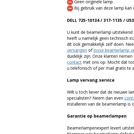
Geen originele lamp.
Bij gebruik van deze lamp kan 
DELL 725-10134 / 317-1135 / 
U kunt de beamerlamp uitstekend 
heeft u namelijk geen technisch i
dit ook gemakkelijk zelf doen. Ne
vervangen
of
losse beamerlamp v
duidelijk zijn. Onze klanten neme
contact
met ons op. Mocht dat toc
u telefonisch of per mail gratis te 
Lamp vervang service
Wilt u toch liever dat de nieuwe 
specialisten? Neem dan even
cont
installeren van de beamerlamp is oo
Garantie op beamerlampen
Beamerlampenexpert levert uitste
Wanneer een beamerlamp defect ra