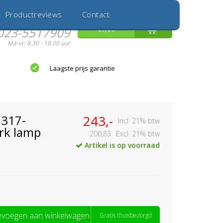
Inloggen
Nieuwe Klant
Productreviews
Contact
Hulp nodig?
0
€0,00
023-5517909
Ma-vr: 8.30 - 18.00 uur
Laagste prijs garantie
 317-
243,-
Incl. 21% btw
rk lamp
200,83
Excl. 21% btw
Artikel is op voorraad
voegen aan winkelwagen
Gratis thuisbezorgd