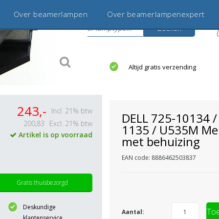
Over beamerlampen
Over beamerlampenexpert
Zoeken
s
jaar betrouwbaar en ervaren
Altijd gratis verzending
243,-
Incl. 21% btw
DELL 725-10134 /
200,83
Excl. 21% btw
1135 / U535M Me
Artikel is op voorraad
met behuizing
EAN code: 8886462503837
Gratis thuisbezorgd
Deskundige
Toe
Aantal:
klantenservice