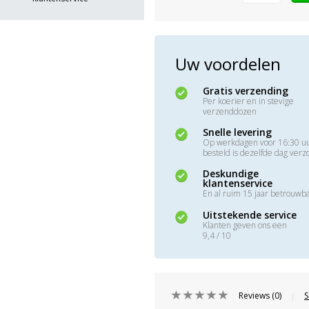
Uw voordelen
Gratis verzending
Per koerier en in stevige
verzenddozen
Snelle levering
Op werkdagen voor 16:30 u
besteld is dezelfde dag ver
Deskundige
klantenservice
En al ruim 15 jaar betrouwb
Uitstekende service
Klanten geven ons een
9,4 / 10
Reviews (0)
S
|