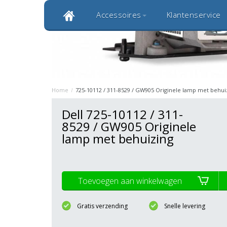
Accessoires
Klantenservice
Klantbeoordeling 9,0
Bekijk alle 1000+ review
Originele kwaliteitsproducten
20 
Home
/
725-10112 / 311-8529 / GW905 Originele lamp met behui
Dell 725-10112 / 311-
8529 / GW905 Originele
lamp met behuizing
Toevoegen aan winkelwagen
Gratis verzending
Snelle levering