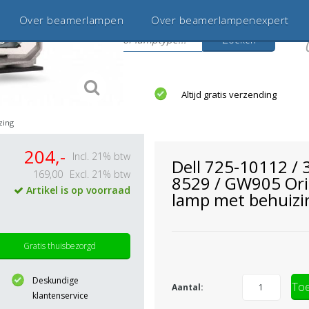
Over beamerlampen
Over beamerlampenexpert
Zoeken
s
jaar betrouwbaar en ervaren
Altijd gratis verzending
zing
204,-
Incl. 21% btw
Dell 725-10112 / 
169,00
Excl. 21% btw
8529 / GW905 Ori
Artikel is op voorraad
lamp met behuizi
Gratis thuisbezorgd
Deskundige
Toe
Aantal:
klantenservice