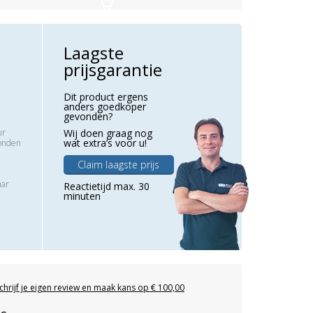
Laagste
prijsgarantie
Dit product ergens
anders goedkoper
gevonden?
ur
Wij doen graag nog
wat extra’s voor u!
zonden
Claim laagste prijs
aar
Reactietijd max. 30
minuten
chrijf je eigen review en maak kans op € 100,00