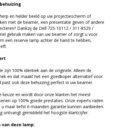
 behuizing
erp en helder beeld op uw projectiescherm of
ijken met de beamer, een presentatie geven of andere
cteren? Dankzij de Dell 725-10112 / 311-8529 /
el gebruik maken van uw beamer of zorgt u voor
n om een reserve lamp achter de hand te hebben,
eft.
pert
zijn 100% identiek aan de originele. Alleen de
riek en dat maakt het een goedkoper alternatief voor
d past ook deze behuizing perfect in uw beamer.
 keuze en wordt door onze klanten het meest
kenen op 100% goede prestaties. Onze experts raden
u maar liefst 6 maanden garantie kunnen aanbieden.
 ontvangt gemiddeld het hoogste klantcijfer.
n van deze lamp: