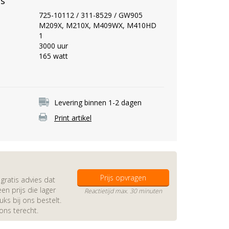
es
725-10112 / 311-8529 / GW905
M209X, M210X, M409WX, M410HD
1
3000 uur
165 watt
Levering binnen 1-2 dagen
Print artikel
Prijs opvragen
gratis advies dat
en prijs die lager
Reactietijd max. 30 minuten
s bij ons bestelt.
 ons terecht.