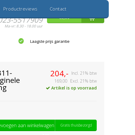
Inloggen
Nieuwe Klant
Productreviews
Contact
Hulp nodig?
0
€0,00
023-5517909
Ma-vr: 8.30 - 18.00 uur
Laagste prijs garantie
311-
204,-
Incl. 21% btw
ginele
169,00
Excl. 21% btw
ng
Artikel is op voorraad
voegen aan winkelwagen
Gratis thuisbezorgd