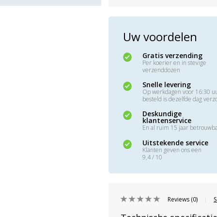
Uw voordelen
Gratis verzending
Per koerier en in stevige
verzenddozen
Snelle levering
Op werkdagen voor 16:30 u
besteld is dezelfde dag ver
Deskundige
klantenservice
En al ruim 15 jaar betrouwb
Uitstekende service
Klanten geven ons een
9,4 / 10
Reviews (0)
S
|