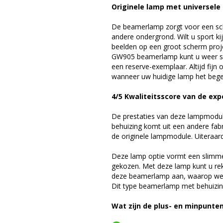
Originele lamp met universele
De beamerlamp zorgt voor een sch
andere ondergrond. Wilt u sport k
beelden op een groot scherm proje
GW905 beamerlamp kunt u weer sn
een reserve-exemplaar. Altijd fij
wanneer uw huidige lamp het bege
4/5 Kwaliteitsscore van de ex
De prestaties van deze lampmodule 
behuizing komt uit een andere fab
de originele lampmodule. Uiteraar
Deze lamp optie vormt een slimme
gekozen. Met deze lamp kunt u re
deze beamerlamp aan, waarop we 
Dit type beamerlamp met behuizing
Wat zijn de plus- en minpunte