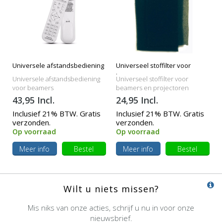
Universele afstandsbediening
Universeel stoffilter voor
beamers
Universele afstandsbediening
Universeel stoffilter voor
voor beamers
beamers en projectoren
43,95 Incl.
24,95 Incl.
Inclusief 21% BTW. Gratis
Inclusief 21% BTW. Gratis
verzonden.
verzonden.
Op voorraad
Op voorraad
Meer info
Bestel
Meer info
Bestel
Wilt u niets missen?
Mis niks van onze acties, schrijf u nu in voor onze
nieuwsbrief.