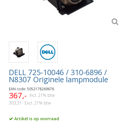
DELL 725-10046 / 310-6896 /
N8307 Originele lampmodule
EAN code: 5052178269678
367,-
Incl. 21% btw
303,31
Excl. 21% btw
Artikel is op voorraad