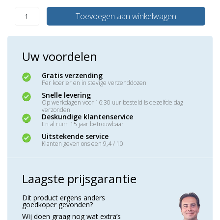
Toevoegen aan winkelwagen
Uw voordelen
Gratis verzending
Per koerier en in stevige verzenddozen
Snelle levering
Op werkdagen voor 16:30 uur besteld is dezelfde dag
verzonden
Deskundige klantenservice
En al ruim 15 jaar betrouwbaar
Uitstekende service
Klanten geven ons een 9,4 / 10
Laagste prijsgarantie
Dit product ergens anders
goedkoper gevonden?
Wij doen graag nog wat extra’s