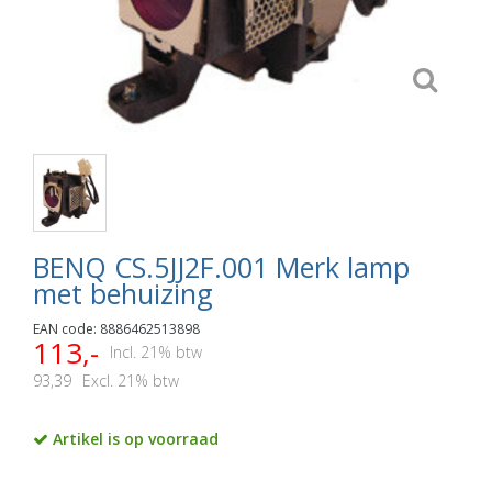
BENQ CS.5JJ2F.001 Merk lamp
met behuizing
EAN code: 8886462513898
113,-
Incl. 21% btw
93,39
Excl. 21% btw
Artikel is op voorraad