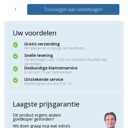
Toevoegen aan winkelwagen
Uw voordelen
Gratis verzending
Per koerier en in stevige verzenddozen
Snelle levering
Op werkdagen voor 16:30 uur besteld is dezelfde dag
verzonden
Deskundige klantenservice
En al ruim 15 jaar betrouwbaar
Uitstekende service
Klanten geven ons een 9,4 / 10
Laagste prijsgarantie
Dit product ergens anders
goedkoper gevonden?
Wij doen graag nog wat extra’s