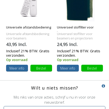
Universele afstandsbediening
Universeel stoffilter voor
beamers
Universele afstandsbediening
Universeel stoffilter voor
voor beamers
beamers en projectoren
43,95 Incl.
24,95 Incl.
Inclusief 21% BTW. Gratis
Inclusief 21% BTW. Gratis
verzonden.
verzonden.
Op voorraad
Op voorraad
Meer info
Bestel
Meer info
Bestel
Wilt u niets missen?
Mis niks van onze acties, schrijf u nu in voor onze
nieuwsbrief.