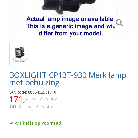
BOXLIGHT CP13T-930 Merk lamp
met behuizing
EAN code: 8886462501710
171,-
Incl. 21% btw
141,32
Excl. 21% btw
Artikel is op voorraad