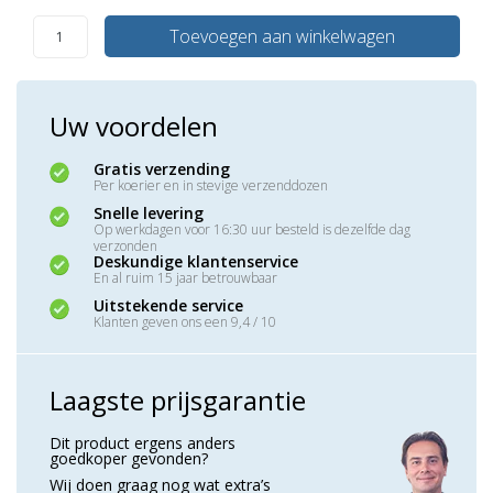
Toevoegen aan winkelwagen
Uw voordelen
Gratis verzending
Per koerier en in stevige verzenddozen
Snelle levering
Op werkdagen voor 16:30 uur besteld is dezelfde dag
verzonden
Deskundige klantenservice
En al ruim 15 jaar betrouwbaar
Uitstekende service
Klanten geven ons een 9,4 / 10
Laagste prijsgarantie
Dit product ergens anders
goedkoper gevonden?
Wij doen graag nog wat extra’s