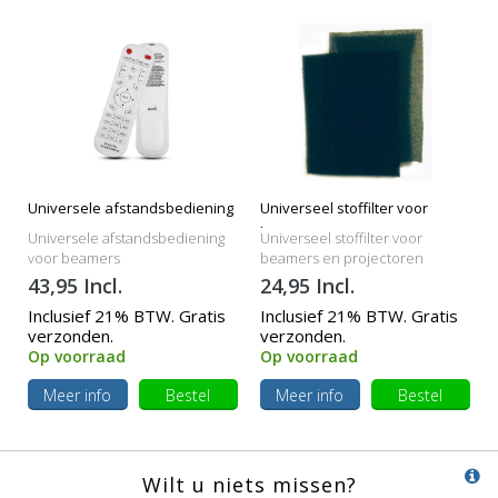
Universele afstandsbediening
Universeel stoffilter voor
beamers
Universele afstandsbediening
Universeel stoffilter voor
voor beamers
beamers en projectoren
43,95 Incl.
24,95 Incl.
Inclusief 21% BTW. Gratis
Inclusief 21% BTW. Gratis
verzonden.
verzonden.
Op voorraad
Op voorraad
Meer info
Bestel
Meer info
Bestel
Wilt u niets missen?