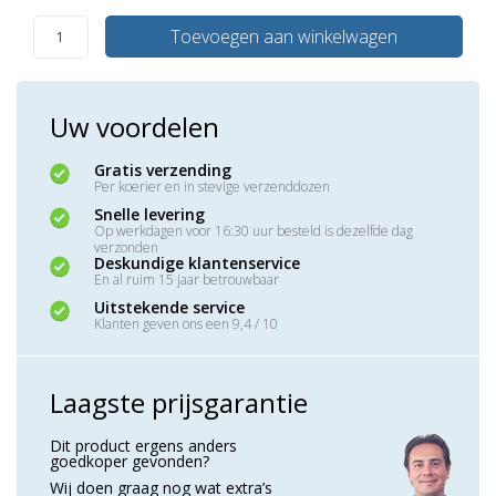
Toevoegen aan winkelwagen
Uw voordelen
Gratis verzending
Per koerier en in stevige verzenddozen
Snelle levering
Op werkdagen voor 16:30 uur besteld is dezelfde dag
verzonden
Deskundige klantenservice
En al ruim 15 jaar betrouwbaar
Uitstekende service
Klanten geven ons een 9,4 / 10
Laagste prijsgarantie
Dit product ergens anders
goedkoper gevonden?
Wij doen graag nog wat extra’s