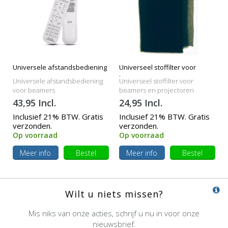
Universele afstandsbediening
Universeel stoffilter voor
beamers
Universele afstandsbediening
Universeel stoffilter voor
voor beamers
beamers en projectoren
43,95 Incl.
24,95 Incl.
Inclusief 21% BTW. Gratis
Inclusief 21% BTW. Gratis
verzonden.
verzonden.
Op voorraad
Op voorraad
Meer info
Bestel
Meer info
Bestel
Wilt u niets missen?
Mis niks van onze acties, schrijf u nu in voor onze
nieuwsbrief.