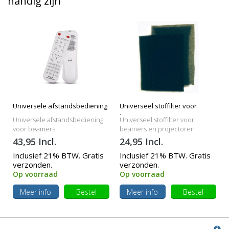
handig zijn
Universele afstandsbediening
Universeel stoffilter voor
beamers
Universele afstandsbediening
Universeel stoffilter voor
voor beamers
beamers en projectoren
43,95 Incl.
24,95 Incl.
Inclusief 21% BTW. Gratis
Inclusief 21% BTW. Gratis
verzonden.
verzonden.
Op voorraad
Op voorraad
Meer info
Bestel
Meer info
Bestel