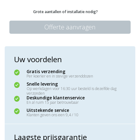
Grote aantallen of installatie nodig?
Offerte aanvragen
Uw voordelen
Gratis verzending
Per koerier en in stevige verzenddozen
Snelle levering
Op werkdagen voor 16:30 uur besteld is dezelfde dag
verzonden
Deskundige klantenservice
En al ruim 15 jaar betrouwbaar
Uitstekende service
Klanten geven ons een 9,4 / 10
Laagste prijsgarantie