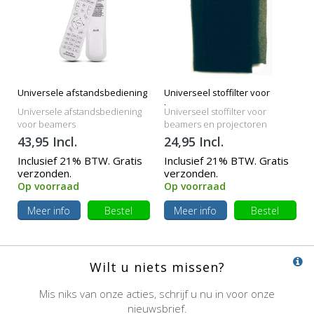
Universele afstandsbediening
Universeel stoffilter voor
beamers
Universele afstandsbediening
Universeel stoffilter voor
voor beamers
beamers en projectoren
43,95 Incl.
24,95 Incl.
Inclusief 21% BTW. Gratis
Inclusief 21% BTW. Gratis
verzonden.
verzonden.
Op voorraad
Op voorraad
Meer info
Bestel
Meer info
Bestel
Wilt u niets missen?
Mis niks van onze acties, schrijf u nu in voor onze
nieuwsbrief.