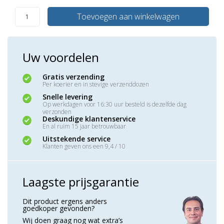
Toevoegen aan winkelwagen
Uw voordelen
Gratis verzending
Per koerier en in stevige verzenddozen
Snelle levering
Op werkdagen voor 16:30 uur besteld is dezelfde dag
verzonden
Deskundige klantenservice
En al ruim 15 jaar betrouwbaar
Uitstekende service
Klanten geven ons een 9,4 / 10
Laagste prijsgarantie
Dit product ergens anders
goedkoper gevonden?
Wij doen graag nog wat extra’s