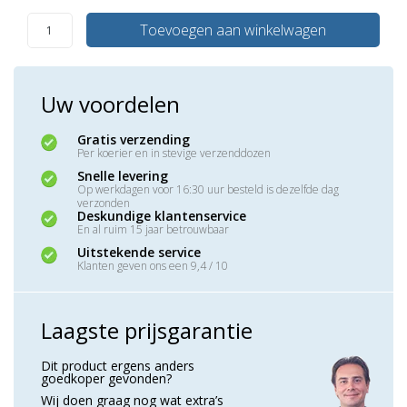
Toevoegen aan winkelwagen
Uw voordelen
Gratis verzending
Per koerier en in stevige verzenddozen
Snelle levering
Op werkdagen voor 16:30 uur besteld is dezelfde dag
verzonden
Deskundige klantenservice
En al ruim 15 jaar betrouwbaar
Uitstekende service
Klanten geven ons een 9,4 / 10
Laagste prijsgarantie
Dit product ergens anders
goedkoper gevonden?
Wij doen graag nog wat extra’s