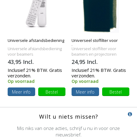
Universele afstandsbediening
Universeel stoffilter voor
beamers
Universele afstandsbediening
Universeel stoffilter voor
voor beamers
beamers en projectoren
43,95 Incl.
24,95 Incl.
Inclusief 21% BTW. Gratis
Inclusief 21% BTW. Gratis
verzonden.
verzonden.
Op voorraad
Op voorraad
Meer info
Bestel
Meer info
Bestel
Wilt u niets missen?
Mis niks van onze acties, schrijf u nu in voor onze
nieuwsbrief.