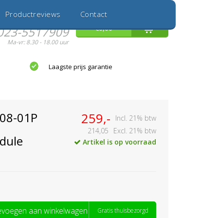
Inloggen
Nieuwe Klant
Productreviews
Contact
Hulp nodig?
0
€0,00
023-5517909
Ma-vr: 8.30 - 18.00 uur
Laagste prijs garantie
908-01P
259,-
Incl. 21% btw
214,05
Excl. 21% btw
dule
Artikel is op voorraad
voegen aan winkelwagen
Gratis thuisbezorgd