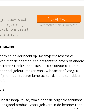
Prijs opvragen
gratis advies dat
en prijs die lager
Reactietijd max. 30 minuten
s bij ons bestelt.
 ons terecht.
ehuizing
erp en helder beeld op uw projectiescherm of
ijken met de beamer, een presentatie geven of andere
ecteren? Dankzij de CHRISTIE 03-000908-01P / 03-
er snel gebruik maken van uw beamer of zorgt u
d fijn om een reserve lamp achter de hand te hebben,
eft.
ert
beste lamp keuze, zoals door de originele fabrikant
origineel product, zoals geleverd in de beamer toen