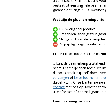
u deze kocht. Hiermee kiest u voo
bestaat uit een originele beamerl
garantie ontvangt. 100% kwaliteit
Wat zijn de plus- en minpunte
100 % origineel product.
3 maanden 'geen gezeur' garan
Met gebruik van deze lamp beho
De prijs ligt hoger omdat het ee
CHRISTIE 03-000908-01P / 03-
U kunt de beamerlamp uitstekend 
heeft u namelijk geen technisch i
dit ook gemakkelijk zelf doen. Ne
vervangen
of
losse beamerlamp v
duidelijk zijn. Onze klanten neme
contact
met ons op. Mocht dat toc
u telefonisch of per mail gratis te 
Lamp vervang service