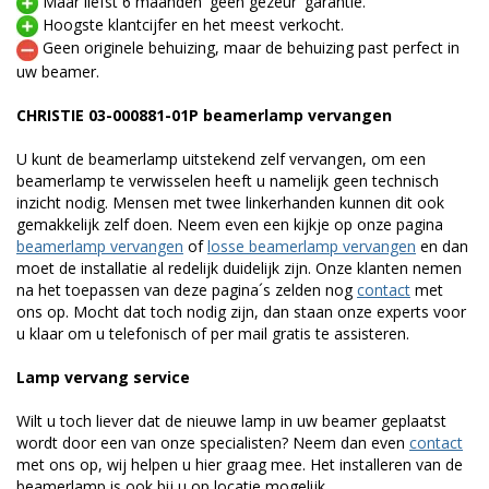
Maar liefst 6 maanden 'geen gezeur' garantie.
Hoogste klantcijfer en het meest verkocht.
Geen originele behuizing, maar de behuizing past perfect in
uw beamer.
CHRISTIE 03-000881-01P beamerlamp vervangen
U kunt de beamerlamp uitstekend zelf vervangen, om een
beamerlamp te verwisselen heeft u namelijk geen technisch
inzicht nodig. Mensen met twee linkerhanden kunnen dit ook
gemakkelijk zelf doen. Neem even een kijkje op onze pagina
beamerlamp vervangen
of
losse beamerlamp vervangen
en dan
moet de installatie al redelijk duidelijk zijn. Onze klanten nemen
na het toepassen van deze pagina´s zelden nog
contact
met
ons op. Mocht dat toch nodig zijn, dan staan onze experts voor
u klaar om u telefonisch of per mail gratis te assisteren.
Lamp vervang service
Wilt u toch liever dat de nieuwe lamp in uw beamer geplaatst
wordt door een van onze specialisten? Neem dan even
contact
met ons op, wij helpen u hier graag mee. Het installeren van de
beamerlamp is ook bij u op locatie mogelijk.