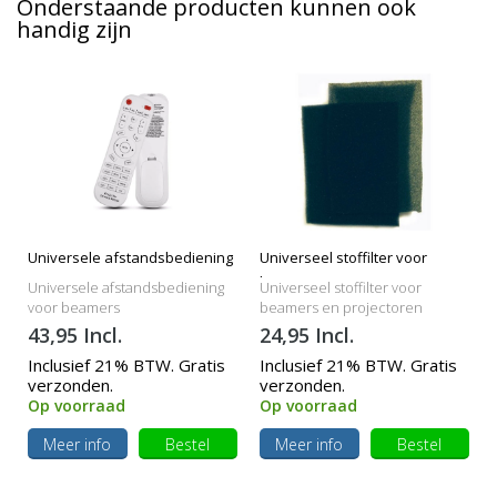
Onderstaande producten kunnen ook
handig zijn
Universele afstandsbediening
Universeel stoffilter voor
beamers
Universele afstandsbediening
Universeel stoffilter voor
voor beamers
beamers en projectoren
43,95 Incl.
24,95 Incl.
Inclusief 21% BTW. Gratis
Inclusief 21% BTW. Gratis
verzonden.
verzonden.
Op voorraad
Op voorraad
Meer info
Bestel
Meer info
Bestel