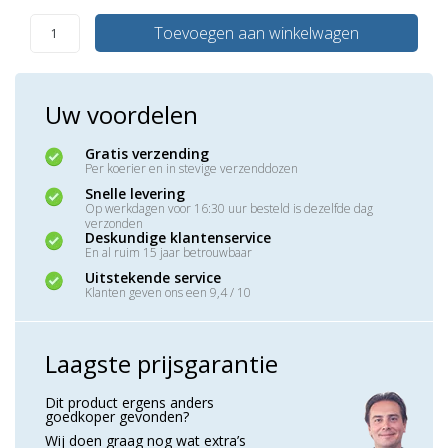
Toevoegen aan winkelwagen
Uw voordelen
Gratis verzending
Per koerier en in stevige verzenddozen
Snelle levering
Op werkdagen voor 16:30 uur besteld is dezelfde dag
verzonden
Deskundige klantenservice
En al ruim 15 jaar betrouwbaar
Uitstekende service
Klanten geven ons een 9,4 / 10
Laagste prijsgarantie
Dit product ergens anders
goedkoper gevonden?
Wij doen graag nog wat extra’s