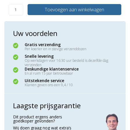
Toevoegen aan winkelwagen
Uw voordelen
Gratis verzending
Per koerier en in stevige verzenddozen
Snelle levering
Op werkdagen voor 16:30 uur besteld is dezelfde dag
verzonden
Deskundige klantenservice
En al ruim 15 jaar betrouwbaar
Uitstekende service
Klanten geven ons een 9,4 / 10
Laagste prijsgarantie
Dit product ergens anders
goedkoper gevonden?
Wij doen graag nog wat extra’s