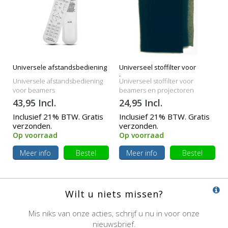
Universele afstandsbediening
Universeel stoffilter voor
beamers
Universele afstandsbediening
Universeel stoffilter voor
voor beamers
beamers en projectoren
43,95 Incl.
24,95 Incl.
Inclusief 21% BTW. Gratis
Inclusief 21% BTW. Gratis
verzonden.
verzonden.
Op voorraad
Op voorraad
Meer info
Bestel
Meer info
Bestel
Wilt u niets missen?
Mis niks van onze acties, schrijf u nu in voor onze
nieuwsbrief.