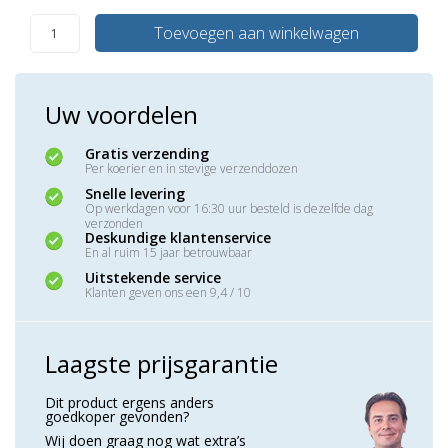
Toevoegen aan winkelwagen
Uw voordelen
Gratis verzending
Per koerier en in stevige verzenddozen
Snelle levering
Op werkdagen voor 16:30 uur besteld is dezelfde dag
verzonden
Deskundige klantenservice
En al ruim 15 jaar betrouwbaar
Uitstekende service
Klanten geven ons een 9,4 / 10
Laagste prijsgarantie
Dit product ergens anders
goedkoper gevonden?
Wij doen graag nog wat extra’s