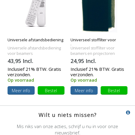
Universele afstandsbediening
Universeel stoffilter voor
beamers
Universele afstandsbediening
Universeel stoffilter voor
voor beamers
beamers en projectoren
43,95 Incl.
24,95 Incl.
Inclusief 21% BTW. Gratis
Inclusief 21% BTW. Gratis
verzonden.
verzonden.
Op voorraad
Op voorraad
Meer info
Bestel
Meer info
Bestel
Wilt u niets missen?
Mis niks van onze acties, schrijf u nu in voor onze
nieuwsbrief.