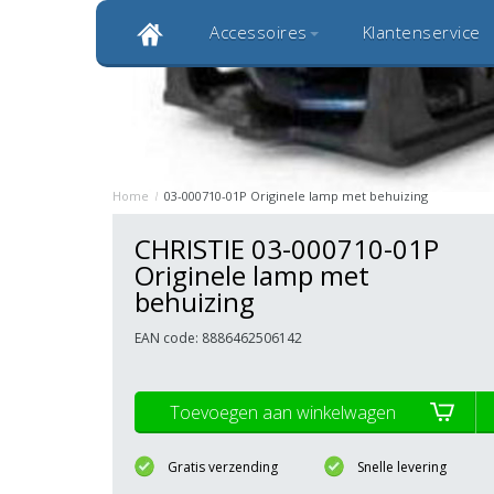
Accessoires
Klantenservice
Klantbeoordeling 9,0
Bekijk alle 1000+ review
Originele kwaliteitsproducten
20 
Home
/
03-000710-01P Originele lamp met behuizing
CHRISTIE 03-000710-01P
Originele lamp met
behuizing
EAN code: 8886462506142
Toevoegen aan winkelwagen
Gratis verzending
Snelle levering