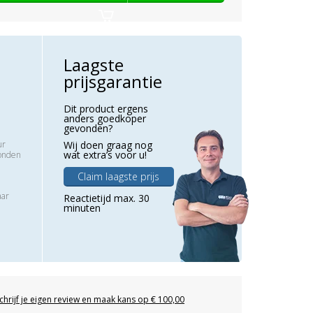
Laagste
prijsgarantie
Dit product ergens
anders goedkoper
gevonden?
ur
Wij doen graag nog
wat extra’s voor u!
zonden
Claim laagste prijs
aar
Reactietijd max. 30
minuten
chrijf je eigen review en maak kans op € 100,00