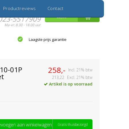
Inloggen
Nieuwe Klant
Productreviews
Contact
Hulp nodig?
0
€0,00
023-5517909
Ma-vr: 8.30 - 18.00 uur
Laagste prijs garantie
710-01P
258,-
Incl. 21% btw
et
213,22
Excl. 21% btw
Artikel is op voorraad
voegen aan winkelwagen
Gratis thuisbezorgd