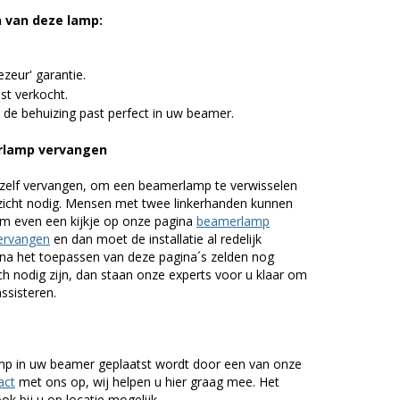
n van deze lamp:
zeur' garantie.
st verkocht.
 de behuizing past perfect in uw beamer.
rlamp vervangen
zelf vervangen, om een beamerlamp te verwisselen
nzicht nodig. Mensen met twee linkerhanden kunnen
em even een kijkje op onze pagina
beamerlamp
ervangen
en dan moet de installatie al redelijk
n na het toepassen van deze pagina´s zelden nog
h nodig zijn, dan staan onze experts voor u klaar om
assisteren.
lamp in uw beamer geplaatst wordt door een van onze
act
met ons op, wij helpen u hier graag mee. Het
k bij u op locatie mogelijk.