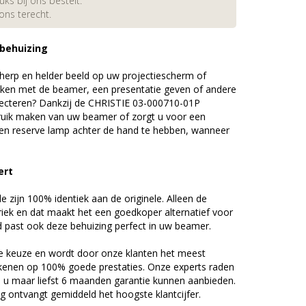
s bij ons bestelt.
 ons terecht.
 behuizing
erp en helder beeld op uw projectiescherm of
ijken met de beamer, een presentatie geven of andere
ecteren? Dankzij de CHRISTIE 03-000710-01P
uik maken van uw beamer of zorgt u voor een
 een reserve lamp achter de hand te hebben, wanneer
ert
zijn 100% identiek aan de originele. Alleen de
riek en dat maakt het een goedkoper alternatief voor
d past ook deze behuizing perfect in uw beamer.
 keuze en wordt door onze klanten het meest
kenen op 100% goede prestaties. Onze experts raden
u maar liefst 6 maanden garantie kunnen aanbieden.
 ontvangt gemiddeld het hoogste klantcijfer.