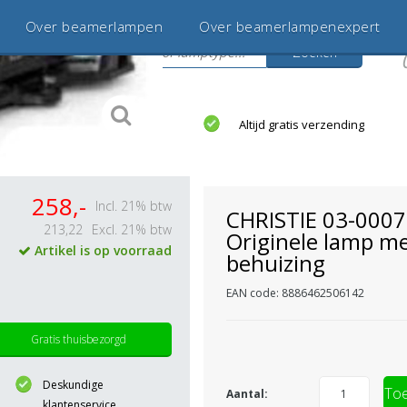
Over beamerlampen
Over beamerlampenexpert
Zoeken
s
jaar betrouwbaar en ervaren
Altijd gratis verzending
258,-
Incl. 21% btw
CHRISTIE 03-000
213,22
Excl. 21% btw
Originele lamp m
Artikel is op voorraad
behuizing
EAN code: 8886462506142
Gratis thuisbezorgd
Deskundige
Toe
Aantal:
klantenservice