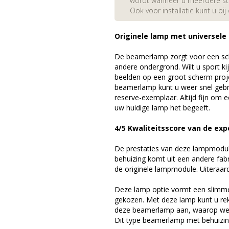
wordt wanneer u meerdere stuk
Ook voor installatie kunt u bij
Originele lamp met universele
De beamerlamp zorgt voor een sch
andere ondergrond. Wilt u sport k
beelden op een groot scherm proj
beamerlamp kunt u weer snel gebr
reserve-exemplaar. Altijd fijn om
uw huidige lamp het begeeft.
4/5 Kwaliteitsscore van de exp
De prestaties van deze lampmodule 
behuizing komt uit een andere fab
de originele lampmodule. Uiteraar
Deze lamp optie vormt een slimme
gekozen. Met deze lamp kunt u re
deze beamerlamp aan, waarop we 
Dit type beamerlamp met behuizing