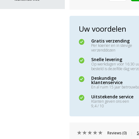
Uw voordelen
Gratis verzending
Per koerier en in stevige
verzenddozen
Snelle levering
Op werkdagen voor 16:30 u
besteld is dezelfde dag ver
Deskundige
klantenservice
En al ruim 15 jaar betrouwb
Uitstekende service
Klanten geven ons een
9,4 / 10
Reviews (0)
S
|