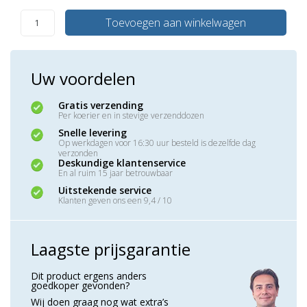
Toevoegen aan winkelwagen
Uw voordelen
Gratis verzending
Per koerier en in stevige verzenddozen
Snelle levering
Op werkdagen voor 16:30 uur besteld is dezelfde dag
verzonden
Deskundige klantenservice
En al ruim 15 jaar betrouwbaar
Uitstekende service
Klanten geven ons een 9,4 / 10
Laagste prijsgarantie
Dit product ergens anders
goedkoper gevonden?
Wij doen graag nog wat extra’s