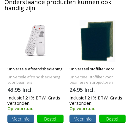
Onderstaande producten kunnen ook
handig zijn
Universele afstandsbediening
Universeel stoffilter voor
beamers
Universele afstandsbediening
Universeel stoffilter voor
voor beamers
beamers en projectoren
43,95 Incl.
24,95 Incl.
Inclusief 21% BTW. Gratis
Inclusief 21% BTW. Gratis
verzonden.
verzonden.
Op voorraad
Op voorraad
Meer info
Bestel
Meer info
Bestel