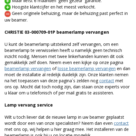
Maar liefst 6 maanden 'geen gezeur' garantie.
Hoogste klantcijfer en het meest verkocht.
Geen originele behuizing, maar de behuizing past perfect in
uw beamer.
CHRISTIE 03-000709-01P beamerlamp vervangen
U kunt de beamerlamp uitstekend zelf vervangen, om een
beamerlamp te verwisselen heeft u namelijk geen technisch
inzicht nodig. Mensen met twee linkerhanden kunnen dit ook
gemakkelijk zelf doen. Neem even een kijkje op onze pagina
beamerlamp vervangen
of
losse beamerlamp vervangen
en dan
moet de installatie al redelijk duidelijk zijn. Onze klanten nemen
na het toepassen van deze pagina´s zelden nog
contact
met
ons op. Mocht dat toch nodig zijn, dan staan onze experts voor
u klaar om u telefonisch of per mail gratis te assisteren.
Lamp vervang service
Wilt u toch liever dat de nieuwe lamp in uw beamer geplaatst
wordt door een van onze specialisten? Neem dan even
contact
met ons op, wij helpen u hier graag mee. Het installeren van de
beamerlamp is ook bij u op locatie mogelijk.