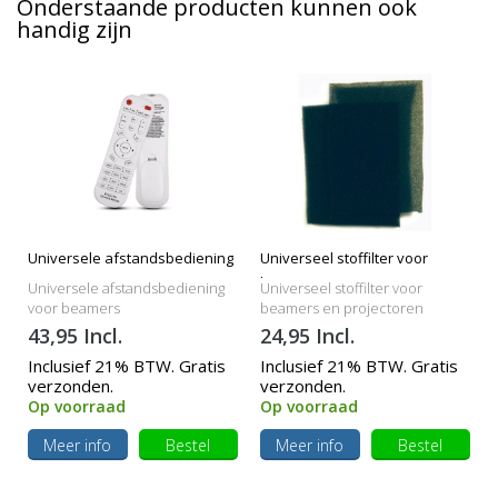
Onderstaande producten kunnen ook
handig zijn
Universele afstandsbediening
Universeel stoffilter voor
beamers
Universele afstandsbediening
Universeel stoffilter voor
voor beamers
beamers en projectoren
43,95 Incl.
24,95 Incl.
Inclusief 21% BTW. Gratis
Inclusief 21% BTW. Gratis
verzonden.
verzonden.
Op voorraad
Op voorraad
Meer info
Bestel
Meer info
Bestel