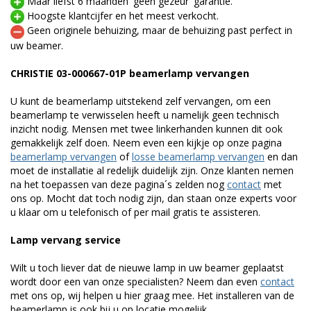
Maar liefst 6 maanden 'geen gezeur' garantie.
Hoogste klantcijfer en het meest verkocht.
Geen originele behuizing, maar de behuizing past perfect in
uw beamer.
CHRISTIE 03-000667-01P beamerlamp vervangen
U kunt de beamerlamp uitstekend zelf vervangen, om een
beamerlamp te verwisselen heeft u namelijk geen technisch
inzicht nodig. Mensen met twee linkerhanden kunnen dit ook
gemakkelijk zelf doen. Neem even een kijkje op onze pagina
beamerlamp vervangen
of
losse beamerlamp vervangen
en dan
moet de installatie al redelijk duidelijk zijn. Onze klanten nemen
na het toepassen van deze pagina´s zelden nog
contact
met
ons op. Mocht dat toch nodig zijn, dan staan onze experts voor
u klaar om u telefonisch of per mail gratis te assisteren.
Lamp vervang service
Wilt u toch liever dat de nieuwe lamp in uw beamer geplaatst
wordt door een van onze specialisten? Neem dan even
contact
met ons op, wij helpen u hier graag mee. Het installeren van de
beamerlamp is ook bij u op locatie mogelijk.