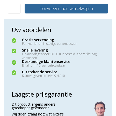
Toevoegen aan winkelwagen
Uw voordelen
Gratis verzending
Per koerier en in stevige verzenddozen
Snelle levering
Op werkdagen voor 16:30 uur besteld is dezelfde dag
verzonden
Deskundige klantenservice
En al ruim 15 jaar betrouwbaar
Uitstekende service
Klanten geven ons een 9,4 / 10
Laagste prijsgarantie
Dit product ergens anders
goedkoper gevonden?
Wij doen graag nog wat extra’s