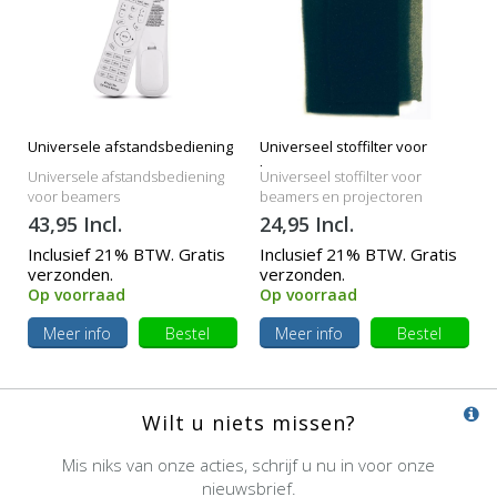
Universele afstandsbediening
Universeel stoffilter voor
beamers
Universele afstandsbediening
Universeel stoffilter voor
voor beamers
beamers en projectoren
43,95 Incl.
24,95 Incl.
Inclusief 21% BTW. Gratis
Inclusief 21% BTW. Gratis
verzonden.
verzonden.
Op voorraad
Op voorraad
Meer info
Bestel
Meer info
Bestel
Wilt u niets missen?
Mis niks van onze acties, schrijf u nu in voor onze
nieuwsbrief.