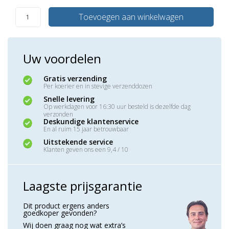
Toevoegen aan winkelwagen
Uw voordelen
Gratis verzending
Per koerier en in stevige verzenddozen
Snelle levering
Op werkdagen voor 16:30 uur besteld is dezelfde dag
verzonden
Deskundige klantenservice
En al ruim 15 jaar betrouwbaar
Uitstekende service
Klanten geven ons een 9,4 / 10
Laagste prijsgarantie
Dit product ergens anders
goedkoper gevonden?
Wij doen graag nog wat extra’s