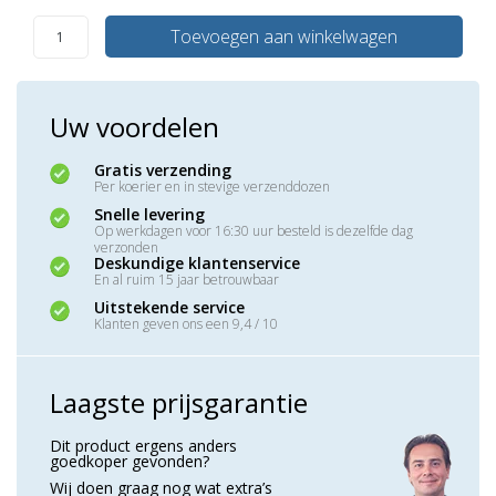
Toevoegen aan winkelwagen
Uw voordelen
Gratis verzending
Per koerier en in stevige verzenddozen
Snelle levering
Op werkdagen voor 16:30 uur besteld is dezelfde dag
verzonden
Deskundige klantenservice
En al ruim 15 jaar betrouwbaar
Uitstekende service
Klanten geven ons een 9,4 / 10
Laagste prijsgarantie
Dit product ergens anders
goedkoper gevonden?
Wij doen graag nog wat extra’s