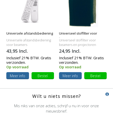
Universele afstandsbediening
Universeel stoffilter voor
beamers
Universele afstandsbediening
Universeel stoffilter voor
voor beamers
beamers en projectoren
43,95 Incl.
24,95 Incl.
Inclusief 21% BTW. Gratis
Inclusief 21% BTW. Gratis
verzonden.
verzonden.
Op voorraad
Op voorraad
Meer info
Bestel
Meer info
Bestel
Wilt u niets missen?
Mis niks van onze acties, schrijf u nu in voor onze
nieuwsbrief.