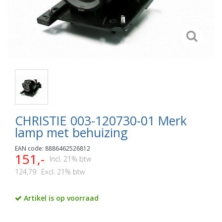
CHRISTIE 003-120730-01 Merk
lamp met behuizing
EAN code: 8886462526812
151,-
Incl. 21% btw
124,79
Excl. 21% btw
Artikel is op voorraad