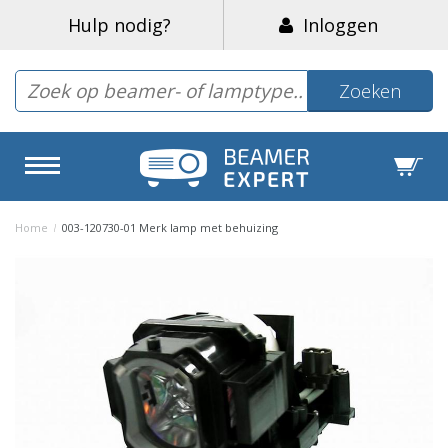
Hulp nodig?
Inloggen
Zoeken
Home
/
003-120730-01 Merk lamp met behuizing