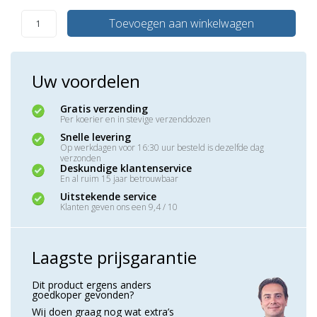
Toevoegen aan winkelwagen
Uw voordelen
Gratis verzending
Per koerier en in stevige verzenddozen
Snelle levering
Op werkdagen voor 16:30 uur besteld is dezelfde dag
verzonden
Deskundige klantenservice
En al ruim 15 jaar betrouwbaar
Uitstekende service
Klanten geven ons een 9,4 / 10
Laagste prijsgarantie
Dit product ergens anders
goedkoper gevonden?
Wij doen graag nog wat extra’s