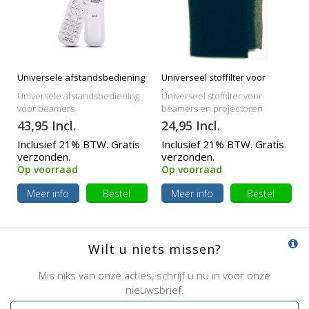
Universele afstandsbediening
Universeel stoffilter voor
beamers
Universele afstandsbediening
Universeel stoffilter voor
voor beamers
beamers en projectoren
43,95 Incl.
24,95 Incl.
Inclusief 21% BTW. Gratis
Inclusief 21% BTW. Gratis
verzonden.
verzonden.
Op voorraad
Op voorraad
Meer info
Bestel
Meer info
Bestel
Wilt u niets missen?
Mis niks van onze acties, schrijf u nu in voor onze
nieuwsbrief.