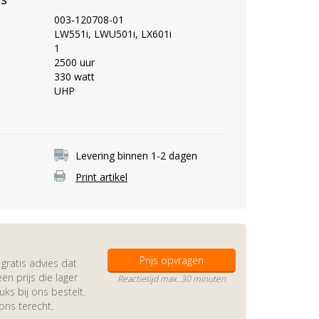
003-120708-01
LW551i, LWU501i, LX601i
1
2500 uur
330 watt
UHP
Levering binnen 1-2 dagen
Print artikel
Prijs opvragen
gratis advies dat
en prijs die lager
Reactietijd max. 30 minuten
s bij ons bestelt.
 ons terecht.