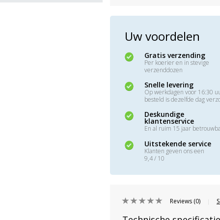
Uw voordelen
Gratis verzending
Per koerier en in stevige
verzenddozen
Snelle levering
Op werkdagen voor 16:30 u
besteld is dezelfde dag ver
Deskundige
klantenservice
En al ruim 15 jaar betrouwb
Uitstekende service
Klanten geven ons een
9,4 / 10
Reviews (0)
S
|
Technische specificati