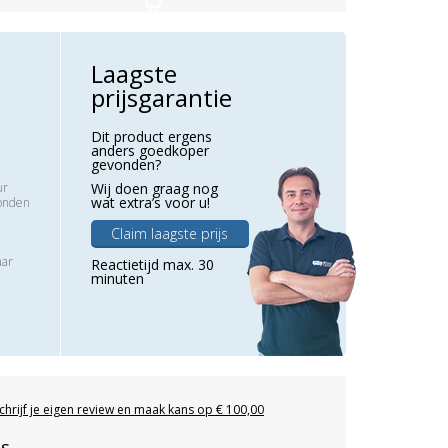
Laagste
prijsgarantie
Dit product ergens
anders goedkoper
gevonden?
ur
Wij doen graag nog
wat extra’s voor u!
zonden
Claim laagste prijs
aar
Reactietijd max. 30
minuten
chrijf je eigen review en maak kans op € 100,00
es