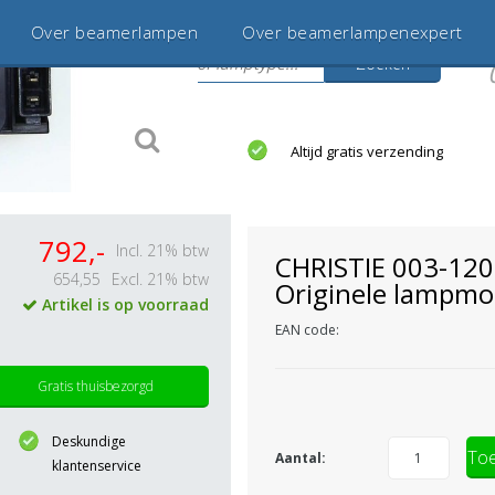
Over beamerlampen
Over beamerlampenexpert
Zoeken
s
jaar betrouwbaar en ervaren
Altijd gratis verzending
792,-
Incl. 21% btw
CHRISTIE 003-12
654,55
Excl. 21% btw
Originele lampmo
Artikel is op voorraad
EAN code:
Gratis thuisbezorgd
Deskundige
Toe
Aantal:
klantenservice