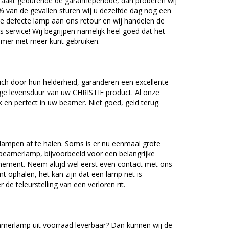
akt gedurende de garantieperiode, dan proberen wij
5% van de gevallen sturen wij u dezelfde dag nog een
e defecte lamp aan ons retour en wij handelen de
as service! Wij begrijpen namelijk heel goed dat het
amer niet meer kunt gebruiken.
ch door hun helderheid, garanderen een excellente
ge levensduur van uw CHRISTIE product. Al onze
en perfect in uw beamer. Niet goed, geld terug.
lampen af te halen. Soms is er nu eenmaal grote
beamerlamp, bijvoorbeeld voor een belangrijke
nement. Neem altijd wel eerst even contact met ons
ophalen, het kan zijn dat een lamp net is
 de teleurstelling van een verloren rit.
merlamp uit voorraad leverbaar? Dan kunnen wij de