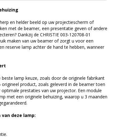
ehuizing
erp en helder beeld op uw projectiescherm of
ijken met de beamer, een presentatie geven of andere
ecteren? Dankzij de CHRISTIE 003-120708-01
uik maken van uw beamer of zorgt u voor een
 een reserve lamp achter de hand te hebben, wanneer
ert
beste lamp keuze, zoals door de originele fabrikant
origineel product, zoals geleverd in de beamer toen
r optimale prestaties van uw projector. Een module
amp met een originele behuizing, waarop u 3 maanden
 gegarandeerd.
n van deze lamp:
tie.