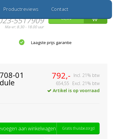
Inloggen
Nieuwe Klant
Productreviews
Contact
Hulp nodig?
0
€0,00
023-5517909
Ma-vr: 8.30 - 18.00 uur
Laagste prijs garantie
0708-01
792,-
Incl. 21% btw
dule
654,55
Excl. 21% btw
Artikel is op voorraad
voegen aan winkelwagen
Gratis thuisbezorgd