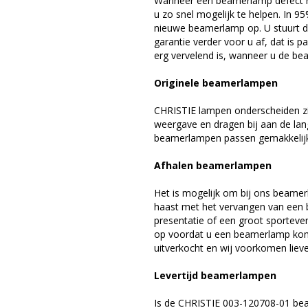
Wanneer een beamerlamp defect ra
u zo snel mogelijk te helpen. In 9
nieuwe beamerlamp op. U stuurt d
garantie verder voor u af, dat is p
erg vervelend is, wanneer u de be
Originele beamerlampen
CHRISTIE lampen onderscheiden zi
weergave en dragen bij aan de lan
beamerlampen passen gemakkelijk 
Afhalen beamerlampen
Het is mogelijk om bij ons beamer
haast met het vervangen van een 
presentatie of een groot sporteve
op voordat u een beamerlamp komt 
uitverkocht en wij voorkomen liever
Levertijd beamerlampen
Is de CHRISTIE 003-120708-01 bea