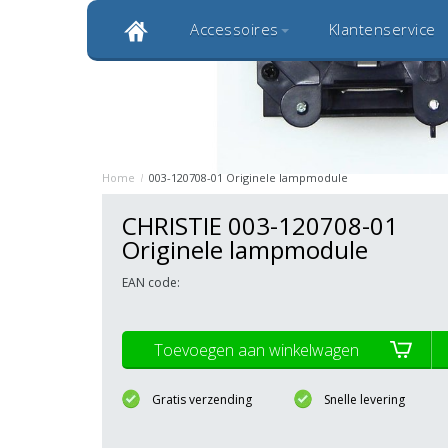
Accessoires
Klantenservice
Klantbeoordeling 9,0
Bekijk alle 1000+ review
Originele kwaliteitsproducten
20 
Home
/
003-120708-01 Originele lampmodule
CHRISTIE 003-120708-01
Originele lampmodule
EAN code:
Toevoegen aan winkelwagen
Gratis verzending
Snelle levering