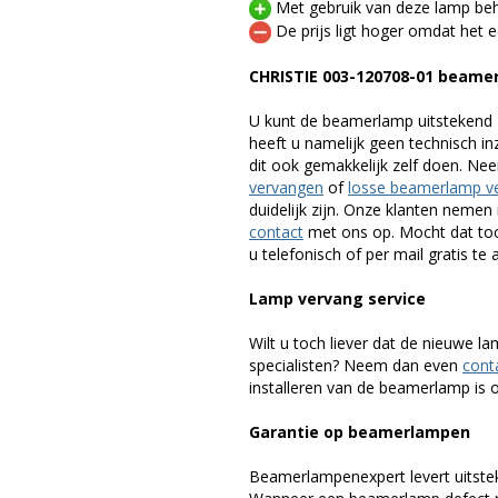
Met gebruik van deze lamp beho
De prijs ligt hoger omdat het ee
CHRISTIE 003-120708-01 beame
U kunt de beamerlamp uitstekend 
heeft u namelijk geen technisch i
dit ook gemakkelijk zelf doen. Ne
vervangen
of
losse beamerlamp v
duidelijk zijn. Onze klanten neme
contact
met ons op. Mocht dat toc
u telefonisch of per mail gratis te 
Lamp vervang service
Wilt u toch liever dat de nieuwe 
specialisten? Neem dan even
cont
installeren van de beamerlamp is oo
Garantie op beamerlampen
Beamerlampenexpert levert uitste