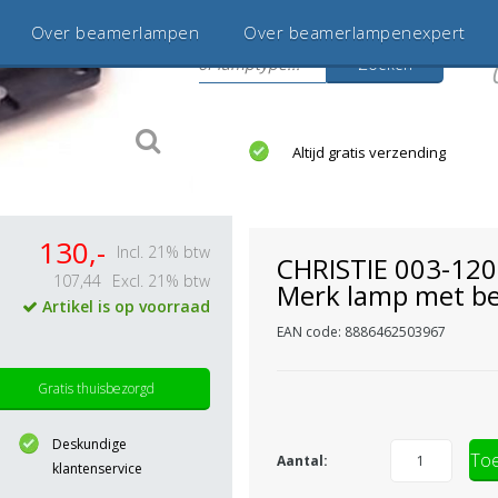
Over beamerlampen
Over beamerlampenexpert
Zoeken
s
jaar betrouwbaar en ervaren
Altijd gratis verzending
130,-
Incl. 21% btw
CHRISTIE 003-12
107,44
Excl. 21% btw
Merk lamp met be
Artikel is op voorraad
EAN code: 8886462503967
Gratis thuisbezorgd
Deskundige
Toe
Aantal:
klantenservice