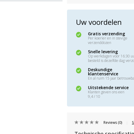
Uw voordelen
Gratis verzending
Per koerier en in stevige
verzenddozen
Snelle levering
Op werkdagen voor 16:30 u
besteld is dezelfde dag ver
Deskundige
klantenservice
En al ruim 15 jaar betrouwb
Uitstekende service
Klanten geven ons een
9,4 / 10
Reviews (0)
S
|
Technische specificati