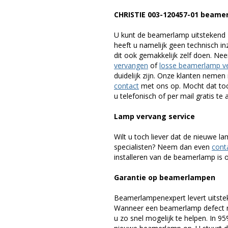
CHRISTIE 003-120457-01 beame
U kunt de beamerlamp uitstekend 
heeft u namelijk geen technisch i
dit ook gemakkelijk zelf doen. Ne
vervangen
of
losse beamerlamp v
duidelijk zijn. Onze klanten neme
contact
met ons op. Mocht dat toc
u telefonisch of per mail gratis te 
Lamp vervang service
Wilt u toch liever dat de nieuwe 
specialisten? Neem dan even
cont
installeren van de beamerlamp is oo
Garantie op beamerlampen
Beamerlampenexpert levert uitste
Wanneer een beamerlamp defect ra
u zo snel mogelijk te helpen. In 9