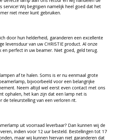
e defecte lamp aan ons retour en wij handelen de
as service! Wij begrijpen namelijk heel goed dat het
amer niet meer kunt gebruiken.
ch door hun helderheid, garanderen een excellente
ge levensduur van uw CHRISTIE product. Al onze
en perfect in uw beamer. Niet goed, geld terug.
lampen af te halen. Soms is er nu eenmaal grote
beamerlamp, bijvoorbeeld voor een belangrijke
nement. Neem altijd wel eerst even contact met ons
ophalen, het kan zijn dat een lamp net is
 de teleurstelling van een verloren rit.
merlamp uit voorraad leverbaar? Dan kunnen wij de
veren, indien voor 12 uur besteld. Bestellingen tot 17
onden, maar wij kunnen hiervan niet garanderen dat