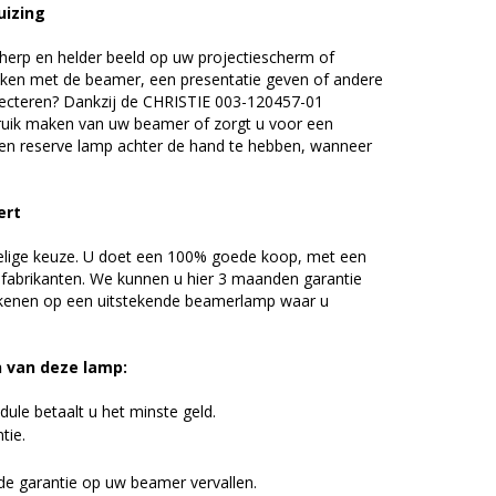
uizing
erp en helder beeld op uw projectiescherm of
ijken met de beamer, een presentatie geven of andere
ecteren? Dankzij de CHRISTIE 003-120457-01
uik maken van uw beamer of zorgt u voor een
 een reserve lamp achter de hand te hebben, wanneer
ert
elige keuze. U doet een 100% goede koop, met een
 fabrikanten. We kunnen u hier 3 maanden garantie
ekenen op een uitstekende beamerlamp waar u
n van deze lamp:
ule betaalt u het minste geld.
tie.
de garantie op uw beamer vervallen.