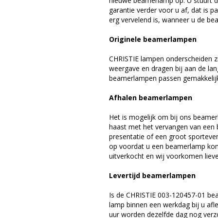
nieuwe beamerlamp op. U stuurt d
garantie verder voor u af, dat is p
erg vervelend is, wanneer u de be
Originele beamerlampen
CHRISTIE lampen onderscheiden zi
weergave en dragen bij aan de lan
beamerlampen passen gemakkelijk 
Afhalen beamerlampen
Het is mogelijk om bij ons beamer
haast met het vervangen van een 
presentatie of een groot sporteve
op voordat u een beamerlamp komt 
uitverkocht en wij voorkomen liever
Levertijd beamerlampen
Is de CHRISTIE 003-120457-01 bea
lamp binnen een werkdag bij u afle
uur worden dezelfde dag nog verz