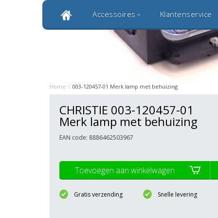
Accessoires
Klantenservice
Klantbeoordeling 9,0
Bekijk alle 1000+ review
Originele kwaliteitsproducten
20 
Home
/
003-120457-01 Merk lamp met behuizing
CHRISTIE 003-120457-01
Merk lamp met behuizing
EAN code: 8886462503967
Toevoegen aan winkelwagen
Gratis verzending
Snelle levering