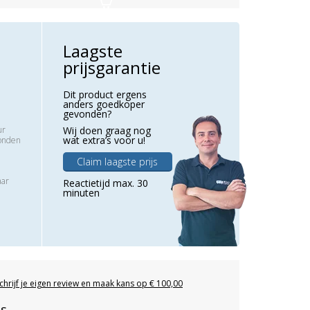
Laagste
prijsgarantie
Dit product ergens
anders goedkoper
gevonden?
ur
Wij doen graag nog
wat extra’s voor u!
zonden
Claim laagste prijs
aar
Reactietijd max. 30
minuten
chrijf je eigen review en maak kans op € 100,00
es