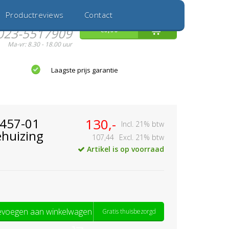
Inloggen
Nieuwe Klant
Productreviews
Contact
Hulp nodig?
0
€0,00
023-5517909
Ma-vr: 8.30 - 18.00 uur
Laagste prijs garantie
0457-01
130,-
Incl. 21% btw
huizing
107,44
Excl. 21% btw
Artikel is op voorraad
voegen aan winkelwagen
Gratis thuisbezorgd