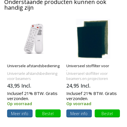
Onderstaande producten kunnen ook
handig zijn
Universele afstandsbediening
Universeel stoffilter voor
beamers
Universele afstandsbediening
Universeel stoffilter voor
voor beamers
beamers en projectoren
43,95 Incl.
24,95 Incl.
Inclusief 21% BTW. Gratis
Inclusief 21% BTW. Gratis
verzonden.
verzonden.
Op voorraad
Op voorraad
Meer info
Bestel
Meer info
Bestel