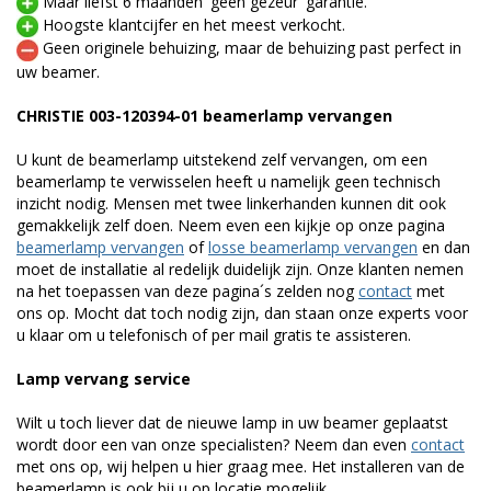
Maar liefst 6 maanden 'geen gezeur' garantie.
Hoogste klantcijfer en het meest verkocht.
Geen originele behuizing, maar de behuizing past perfect in
uw beamer.
CHRISTIE 003-120394-01 beamerlamp vervangen
U kunt de beamerlamp uitstekend zelf vervangen, om een
beamerlamp te verwisselen heeft u namelijk geen technisch
inzicht nodig. Mensen met twee linkerhanden kunnen dit ook
gemakkelijk zelf doen. Neem even een kijkje op onze pagina
beamerlamp vervangen
of
losse beamerlamp vervangen
en dan
moet de installatie al redelijk duidelijk zijn. Onze klanten nemen
na het toepassen van deze pagina´s zelden nog
contact
met
ons op. Mocht dat toch nodig zijn, dan staan onze experts voor
u klaar om u telefonisch of per mail gratis te assisteren.
Lamp vervang service
Wilt u toch liever dat de nieuwe lamp in uw beamer geplaatst
wordt door een van onze specialisten? Neem dan even
contact
met ons op, wij helpen u hier graag mee. Het installeren van de
beamerlamp is ook bij u op locatie mogelijk.