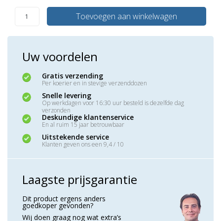
Toevoegen aan winkelwagen
Uw voordelen
Gratis verzending
Per koerier en in stevige verzenddozen
Snelle levering
Op werkdagen voor 16:30 uur besteld is dezelfde dag
verzonden
Deskundige klantenservice
En al ruim 15 jaar betrouwbaar
Uitstekende service
Klanten geven ons een 9,4 / 10
Laagste prijsgarantie
Dit product ergens anders
goedkoper gevonden?
Wij doen graag nog wat extra’s