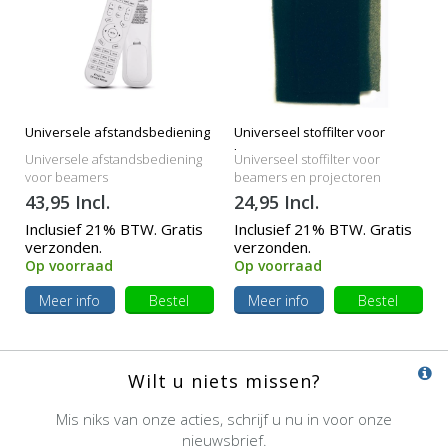
Universele afstandsbediening
Universeel stoffilter voor
beamers
Universele afstandsbediening
Universeel stoffilter voor
voor beamers
beamers en projectoren
43,95 Incl.
24,95 Incl.
Inclusief 21% BTW. Gratis
Inclusief 21% BTW. Gratis
verzonden.
verzonden.
Op voorraad
Op voorraad
Meer info
Bestel
Meer info
Bestel
Wilt u niets missen?
Mis niks van onze acties, schrijf u nu in voor onze
nieuwsbrief.