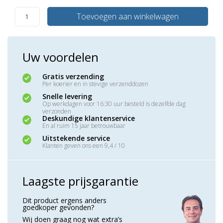
Toevoegen aan winkelwagen
Uw voordelen
Gratis verzending
Per koerier en in stevige verzenddozen
Snelle levering
Op werkdagen voor 16:30 uur besteld is dezelfde dag
verzonden
Deskundige klantenservice
En al ruim 15 jaar betrouwbaar
Uitstekende service
Klanten geven ons een 9,4 / 10
Laagste prijsgarantie
Dit product ergens anders
goedkoper gevonden?
Wij doen graag nog wat extra’s