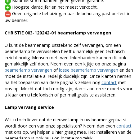
Maar liefst 6 maanden 'geen gezeur' garantie.
Hoogste klantcijfer en het meest verkocht.
Geen originele behuizing, maar de behuizing past perfect in
uw beamer.
CHRISTIE 003-120242-01 beamerlamp vervangen
U kunt de beamerlamp uitstekend zelf vervangen, om een
beamerlamp te verwisselen heeft u namelijk geen technisch
inzicht nodig. Mensen met twee linkerhanden kunnen dit ook
gemakkelijk zelf doen. Neem even een kijkje op onze pagina
beamerlamp vervangen
of
losse beamerlamp vervangen
en dan
moet de installatie al redelijk duidelijk zijn. Onze klanten nemen
na het toepassen van deze pagina´s zelden nog
contact
met
ons op. Mocht dat toch nodig zijn, dan staan onze experts voor
u klaar om u telefonisch of per mail gratis te assisteren.
Lamp vervang service
Wilt u toch liever dat de nieuwe lamp in uw beamer geplaatst
wordt door een van onze specialisten? Neem dan even
contact
met ons op, wij helpen u hier graag mee. Het installeren van de
beamerlamp is ook bij u op locatie mogelijk.