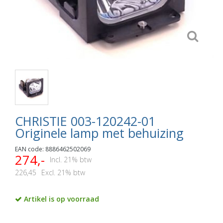
CHRISTIE 003-120242-01
Originele lamp met behuizing
EAN code: 8886462502069
274,-
Incl. 21% btw
226,45
Excl. 21% btw
Artikel is op voorraad