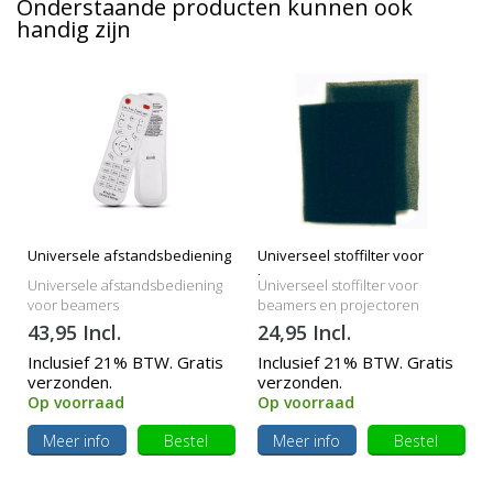
Onderstaande producten kunnen ook
handig zijn
Universele afstandsbediening
Universeel stoffilter voor
beamers
Universele afstandsbediening
Universeel stoffilter voor
voor beamers
beamers en projectoren
43,95 Incl.
24,95 Incl.
Inclusief 21% BTW. Gratis
Inclusief 21% BTW. Gratis
verzonden.
verzonden.
Op voorraad
Op voorraad
Meer info
Bestel
Meer info
Bestel