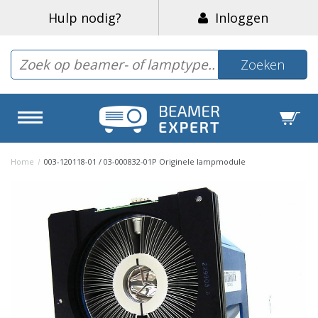
Hulp nodig?
Inloggen
Zoeken
Home
/
003-120118-01 / 03-000832-01P Originele lampmodule