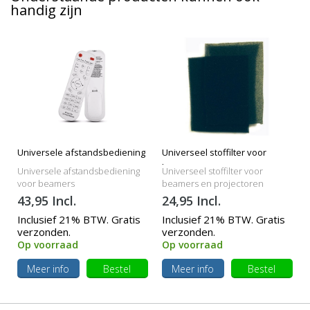
handig zijn
Universele afstandsbediening
Universeel stoffilter voor
beamers
Universele afstandsbediening
Universeel stoffilter voor
voor beamers
beamers en projectoren
43,95 Incl.
24,95 Incl.
Inclusief 21% BTW. Gratis
Inclusief 21% BTW. Gratis
verzonden.
verzonden.
Op voorraad
Op voorraad
Meer info
Bestel
Meer info
Bestel