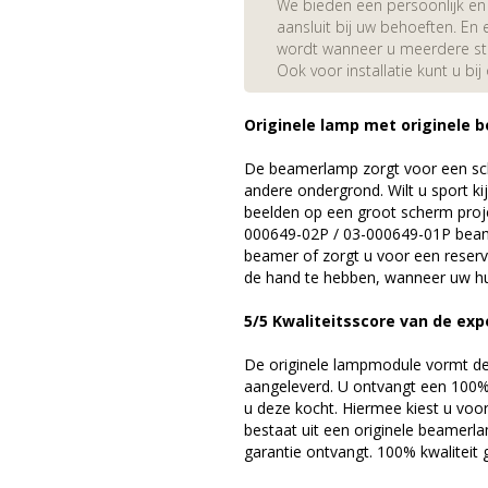
We bieden een persoonlijk en 
aansluit bij uw behoeften. En e
wordt wanneer u meerdere stuk
Ook voor installatie kunt u bij
Originele lamp met originele b
De beamerlamp zorgt voor een sch
andere ondergrond. Wilt u sport k
beelden op een groot scherm proj
000649-02P / 03-000649-01P beam
beamer of zorgt u voor een reserv
de hand te hebben, wanneer uw hu
5/5 Kwaliteitsscore van de exp
De originele lampmodule vormt de 
aangeleverd. U ontvangt een 100% 
u deze kocht. Hiermee kiest u voo
bestaat uit een originele beamerl
garantie ontvangt. 100% kwaliteit