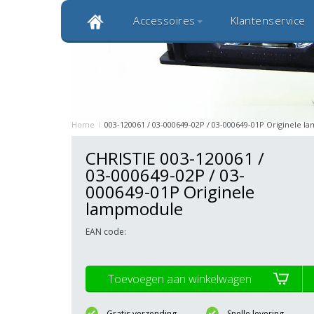
Accessoires
Klantenservice
Klantbeoordeling 9,0
Bekijk alle 1000+ review
Originele kwaliteitsproducten
20 
Home
/
003-120061 / 03-000649-02P / 03-000649-01P Originele 
CHRISTIE 003-120061 /
03-000649-02P / 03-
000649-01P Originele
lampmodule
EAN code:
Toevoegen aan winkelwagen
Gratis verzending
Snelle levering