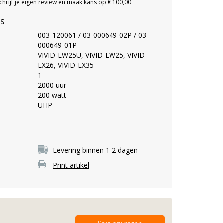
chrijf je eigen review en maak kans op € 100,00
es
003-120061 / 03-000649-02P / 03-
000649-01P
VIVID-LW25U, VIVID-LW25, VIVID-
LX26, VIVID-LX35
1
2000 uur
200 watt
UHP
Levering binnen 1-2 dagen
Print artikel