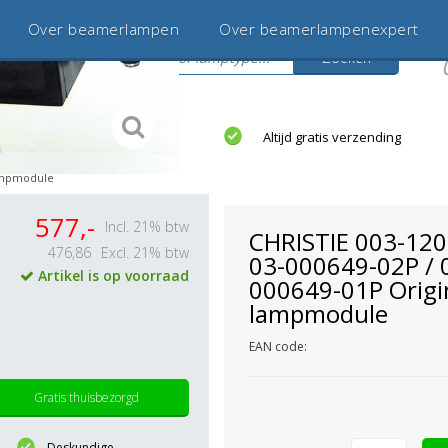
Over beamerlampen
Over beamerlampenexpert
Zoeken
s
jaar betrouwbaar en ervaren
Altijd gratis verzending
lampmodule
577,-
Incl. 21% btw
CHRISTIE 003-120
476,86
Excl. 21% btw
03-000649-02P / 
Artikel is op voorraad
000649-01P Origi
lampmodule
EAN code:
Gratis thuisbezorgd
Deskundige