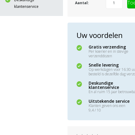
Toe
Aantal:
klantenservice
Uw voordelen
Gratis verzending
Per koerier en in stevige
verzenddozen
Snelle levering
Op werkdagen voor 16:30 u
besteld is dezelfde dag ver
Deskundige
klantenservice
En al ruim 15 jaar betrouwb
Uitstekende service
Klanten geven ons een
9,4 / 10