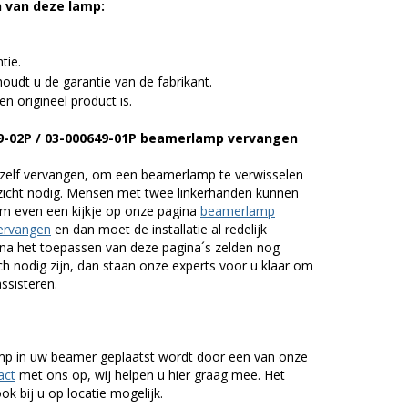
n van deze lamp:
tie.
udt u de garantie van de fabrikant.
n origineel product is.
49-02P / 03-000649-01P beamerlamp vervangen
zelf vervangen, om een beamerlamp te verwisselen
nzicht nodig. Mensen met twee linkerhanden kunnen
em even een kijkje op onze pagina
beamerlamp
ervangen
en dan moet de installatie al redelijk
n na het toepassen van deze pagina´s zelden nog
h nodig zijn, dan staan onze experts voor u klaar om
assisteren.
lamp in uw beamer geplaatst wordt door een van onze
act
met ons op, wij helpen u hier graag mee. Het
k bij u op locatie mogelijk.