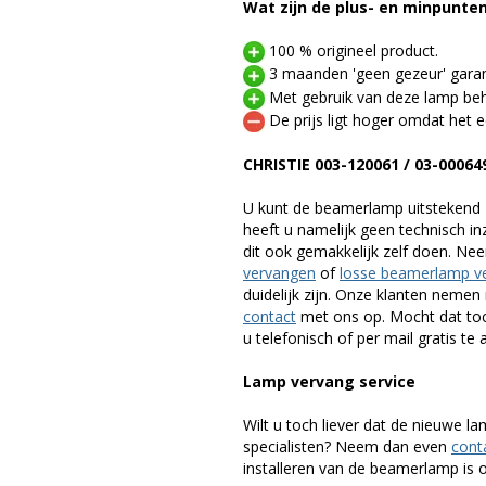
Wat zijn de plus- en minpunte
100 % origineel product.
3 maanden 'geen gezeur' garan
Met gebruik van deze lamp beho
De prijs ligt hoger omdat het ee
CHRISTIE 003-120061 / 03-0006
U kunt de beamerlamp uitstekend 
heeft u namelijk geen technisch i
dit ook gemakkelijk zelf doen. Ne
vervangen
of
losse beamerlamp v
duidelijk zijn. Onze klanten neme
contact
met ons op. Mocht dat toc
u telefonisch of per mail gratis te 
Lamp vervang service
Wilt u toch liever dat de nieuwe 
specialisten? Neem dan even
cont
installeren van de beamerlamp is oo