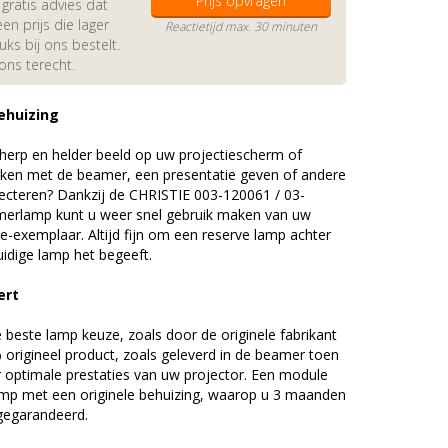
Prijs opvragen
gratis advies dat
en prijs die lager
Reactietijd max. 30 minuten
s bij ons bestelt.
 ons terecht.
ehuizing
erp en helder beeld op uw projectiescherm of
ijken met de beamer, een presentatie geven of andere
ecteren? Dankzij de CHRISTIE 003-120061 / 03-
erlamp kunt u weer snel gebruik maken van uw
e-exemplaar. Altijd fijn om een reserve lamp achter
idige lamp het begeeft.
ert
beste lamp keuze, zoals door de originele fabrikant
origineel product, zoals geleverd in de beamer toen
r optimale prestaties van uw projector. Een module
amp met een originele behuizing, waarop u 3 maanden
 gegarandeerd.