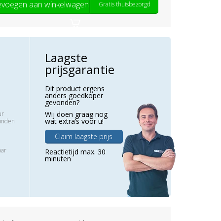
voegen aan winkelwagen
Gratis thuisbezorgd
Laagste
prijsgarantie
Dit product ergens
anders goedkoper
gevonden?
ur
Wij doen graag nog
wat extra’s voor u!
zonden
Claim laagste prijs
aar
Reactietijd max. 30
minuten