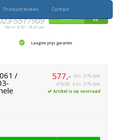
Inloggen
Nieuwe Klant
Productreviews
Contact
Hulp nodig?
0
€0,00
023-5517909
Ma-vr: 8.30 - 18.00 uur
Laagste prijs garantie
061 /
577,-
Incl. 21% btw
03-
476,86
Excl. 21% btw
nele
Artikel is op voorraad