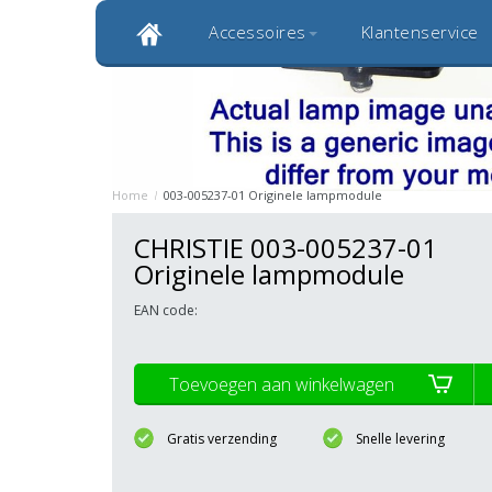
Accessoires
Klantenservice
Klantbeoordeling 9,0
Bekijk alle 1000+ review
Originele kwaliteitsproducten
20 
Home
/
003-005237-01 Originele lampmodule
CHRISTIE 003-005237-01
Originele lampmodule
EAN code:
Toevoegen aan winkelwagen
Gratis verzending
Snelle levering