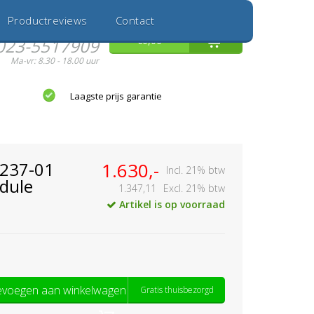
Inloggen
Nieuwe Klant
Productreviews
Contact
Hulp nodig?
0
€0,00
023-5517909
Ma-vr: 8.30 - 18.00 uur
Laagste prijs garantie
5237-01
1.630,-
Incl. 21% btw
dule
1.347,11
Excl. 21% btw
Artikel is op voorraad
voegen aan winkelwagen
Gratis thuisbezorgd