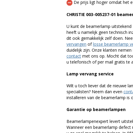
De prijs ligt hoger omdat het ee
CHRISTIE 003-005237-01 beame
U kunt de beamerlamp uitstekend 
heeft u namelijk geen technisch i
dit ook gemakkelijk zelf doen. Ne
vervangen
of
losse beamerlamp v
duidelijk zijn. Onze klanten neme
contact
met ons op. Mocht dat toc
u telefonisch of per mail gratis te 
Lamp vervang service
Wilt u toch liever dat de nieuwe 
specialisten? Neem dan even
cont
installeren van de beamerlamp is oo
Garantie op beamerlampen
Beamerlampenexpert levert uitste
Wanneer een beamerlamp defect ra