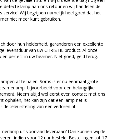
5% van de gevallen sturen wij u dezelfde dag nog een
e defecte lamp aan ons retour en wij handelen de
as service! Wij begrijpen namelijk heel goed dat het
amer niet meer kunt gebruiken.
ch door hun helderheid, garanderen een excellente
ge levensduur van uw CHRISTIE product. Al onze
en perfect in uw beamer. Niet goed, geld terug.
lampen af te halen. Soms is er nu eenmaal grote
beamerlamp, bijvoorbeeld voor een belangrijke
nement. Neem altijd wel eerst even contact met ons
ophalen, het kan zijn dat een lamp net is
 de teleurstelling van een verloren rit.
merlamp uit voorraad leverbaar? Dan kunnen wij de
veren, indien voor 12 uur besteld. Bestellingen tot 17