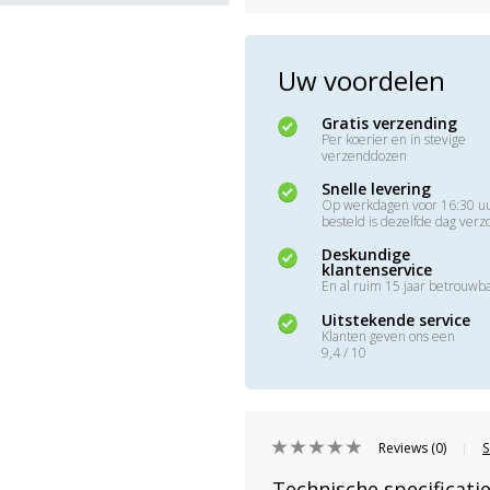
Uw voordelen
Gratis verzending
Per koerier en in stevige
verzenddozen
Snelle levering
Op werkdagen voor 16:30 u
besteld is dezelfde dag ver
Deskundige
klantenservice
En al ruim 15 jaar betrouwb
Uitstekende service
Klanten geven ons een
9,4 / 10
Reviews (0)
S
|
Technische specificati