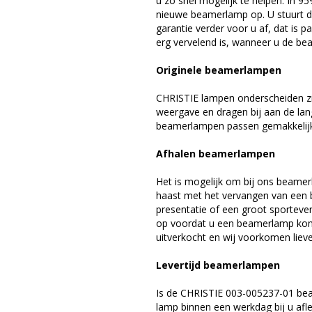
u zo snel mogelijk te helpen. In 9
nieuwe beamerlamp op. U stuurt d
garantie verder voor u af, dat is p
erg vervelend is, wanneer u de be
Originele beamerlampen
CHRISTIE lampen onderscheiden zi
weergave en dragen bij aan de lan
beamerlampen passen gemakkelijk 
Afhalen beamerlampen
Het is mogelijk om bij ons beamer
haast met het vervangen van een 
presentatie of een groot sporteve
op voordat u een beamerlamp komt 
uitverkocht en wij voorkomen liever
Levertijd beamerlampen
Is de CHRISTIE 003-005237-01 bea
lamp binnen een werkdag bij u afle