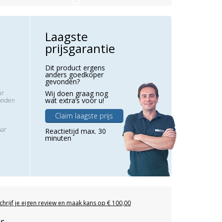
Laagste
prijsgarantie
Dit product ergens
anders goedkoper
gevonden?
ur
Wij doen graag nog
wat extra’s voor u!
zonden
Claim laagste prijs
aar
Reactietijd max. 30
minuten
chrijf je eigen review en maak kans op € 100,00
es