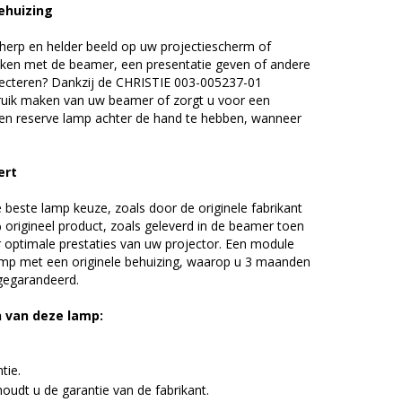
ehuizing
erp en helder beeld op uw projectiescherm of
ijken met de beamer, een presentatie geven of andere
ecteren? Dankzij de CHRISTIE 003-005237-01
uik maken van uw beamer of zorgt u voor een
 een reserve lamp achter de hand te hebben, wanneer
ert
beste lamp keuze, zoals door de originele fabrikant
origineel product, zoals geleverd in de beamer toen
r optimale prestaties van uw projector. Een module
amp met een originele behuizing, waarop u 3 maanden
 gegarandeerd.
n van deze lamp:
tie.
udt u de garantie van de fabrikant.