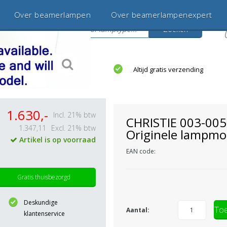
Over beamerlampen
Over beamerlampenexpert
Zoeken
s
jaar betrouwbaar en ervaren
Altijd gratis verzending
1.630,-
Incl. 21% btw
CHRISTIE 003-00
1.347,11
Excl. 21% btw
Originele lampmo
Artikel is op voorraad
EAN code:
Gratis thuisbezorgd
Deskundige
Toe
Aantal:
klantenservice