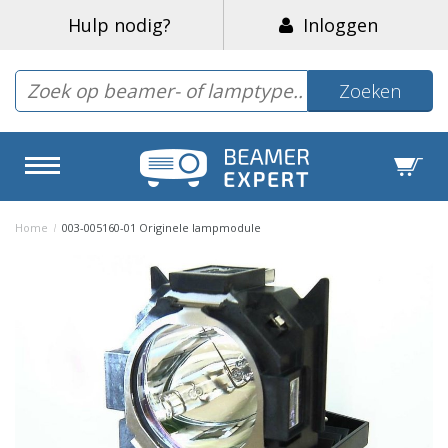
Hulp nodig?
Inloggen
Zoeken
Home
/
003-005160-01 Originele lampmodule