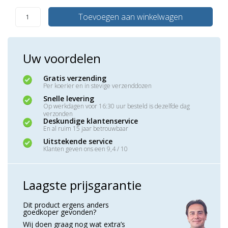
Toevoegen aan winkelwagen
Uw voordelen
Gratis verzending
Per koerier en in stevige verzenddozen
Snelle levering
Op werkdagen voor 16:30 uur besteld is dezelfde dag
verzonden
Deskundige klantenservice
En al ruim 15 jaar betrouwbaar
Uitstekende service
Klanten geven ons een 9,4 / 10
Laagste prijsgarantie
Dit product ergens anders
goedkoper gevonden?
Wij doen graag nog wat extra’s