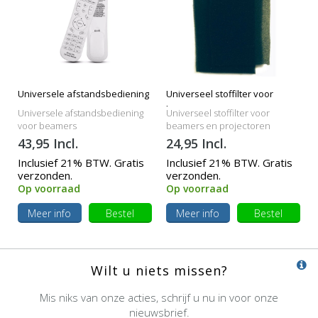
Universele afstandsbediening
Universeel stoffilter voor
beamers
Universele afstandsbediening
Universeel stoffilter voor
voor beamers
beamers en projectoren
43,95 Incl.
24,95 Incl.
Inclusief 21% BTW. Gratis
Inclusief 21% BTW. Gratis
verzonden.
verzonden.
Op voorraad
Op voorraad
Meer info
Bestel
Meer info
Bestel
Wilt u niets missen?
Mis niks van onze acties, schrijf u nu in voor onze
nieuwsbrief.