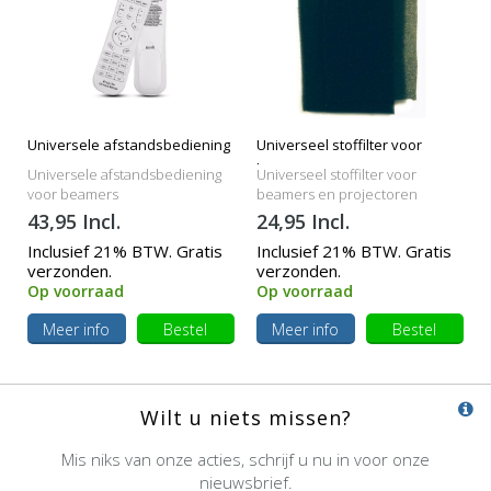
Universele afstandsbediening
Universeel stoffilter voor
beamers
Universele afstandsbediening
Universeel stoffilter voor
voor beamers
beamers en projectoren
43,95 Incl.
24,95 Incl.
Inclusief 21% BTW. Gratis
Inclusief 21% BTW. Gratis
verzonden.
verzonden.
Op voorraad
Op voorraad
Meer info
Bestel
Meer info
Bestel
Wilt u niets missen?
Mis niks van onze acties, schrijf u nu in voor onze
nieuwsbrief.