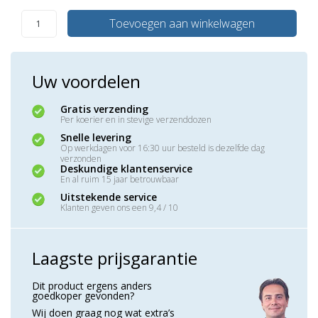
Toevoegen aan winkelwagen
Uw voordelen
Gratis verzending
Per koerier en in stevige verzenddozen
Snelle levering
Op werkdagen voor 16:30 uur besteld is dezelfde dag
verzonden
Deskundige klantenservice
En al ruim 15 jaar betrouwbaar
Uitstekende service
Klanten geven ons een 9,4 / 10
Laagste prijsgarantie
Dit product ergens anders
goedkoper gevonden?
Wij doen graag nog wat extra’s