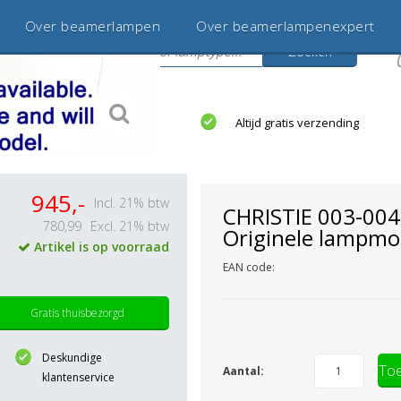
Over beamerlampen
Over beamerlampenexpert
Zoeken
s
jaar betrouwbaar en ervaren
Altijd gratis verzending
945,-
Incl. 21% btw
CHRISTIE 003-00
780,99
Excl. 21% btw
Originele lampmo
Artikel is op voorraad
EAN code:
Gratis thuisbezorgd
Deskundige
Toe
Aantal:
klantenservice