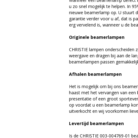
Wanneer een beamerlamp defect ra
u zo snel mogelijk te helpen. In 9
nieuwe beamerlamp op. U stuurt d
garantie verder voor u af, dat is p
erg vervelend is, wanneer u de be
Originele beamerlampen
CHRISTIE lampen onderscheiden zi
weergave en dragen bij aan de lan
beamerlampen passen gemakkelijk 
Afhalen beamerlampen
Het is mogelijk om bij ons beamer
haast met het vervangen van een 
presentatie of een groot sporteve
op voordat u een beamerlamp komt 
uitverkocht en wij voorkomen liever
Levertijd beamerlampen
Is de CHRISTIE 003-004769-01 bea