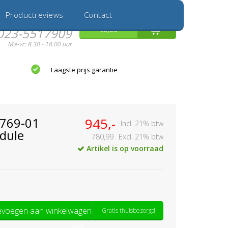
Inloggen
Nieuwe Klant
Productreviews
Contact
Hulp nodig?
0
€0,00
023-5517909
Ma-vr: 8.30 - 18.00 uur
Laagste prijs garantie
4769-01
945,-
Incl. 21% btw
dule
780,99
Excl. 21% btw
Artikel is op voorraad
voegen aan winkelwagen
Gratis thuisbezorgd