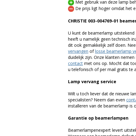
Met gebruik van deze lamp beho
De prijs ligt hoger omdat het ee
CHRISTIE 003-004769-01 beame
U kunt de beamerlamp uitstekend 
heeft u namelijk geen technisch i
dit ook gemakkelijk zelf doen. Ne
vervangen
of
losse beamerlamp v
duidelijk zijn. Onze klanten neme
contact
met ons op. Mocht dat toc
u telefonisch of per mail gratis te 
Lamp vervang service
Wilt u toch liever dat de nieuwe 
specialisten? Neem dan even
cont
installeren van de beamerlamp is oo
Garantie op beamerlampen
Beamerlampenexpert levert uitste