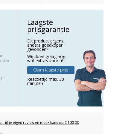
Laagste
prijsgarantie
Dit product ergens
anders goedkoper
gevonden?
ur
Wij doen graag nog
wat extra’s voor u!
zonden
Claim laagste prijs
aar
Reactietijd max. 30
minuten
chrijf je eigen review en maak kans op € 100,00
es