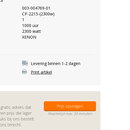
003-004769-01
CP-2215-(2300w)
1
1000 uur
2300 watt
XENON
Levering binnen 1-2 dagen
Print artikel
Prijs opvragen
gratis advies dat
en prijs die lager
Reactietijd max. 30 minuten
s bij ons bestelt.
 ons terecht.