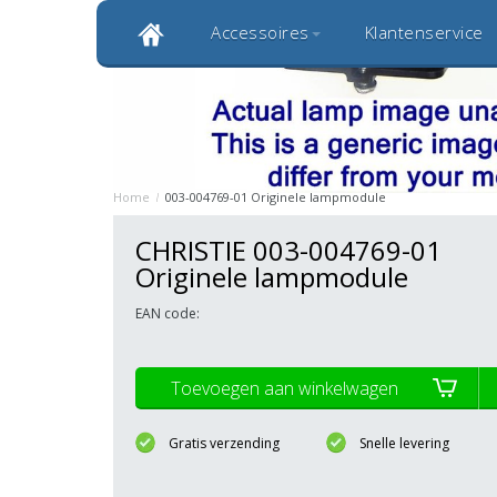
Accessoires
Klantenservice
Klantbeoordeling 9,0
Bekijk alle 1000+ review
Originele kwaliteitsproducten
20 
Home
/
003-004769-01 Originele lampmodule
CHRISTIE 003-004769-01
Originele lampmodule
EAN code:
Toevoegen aan winkelwagen
Gratis verzending
Snelle levering