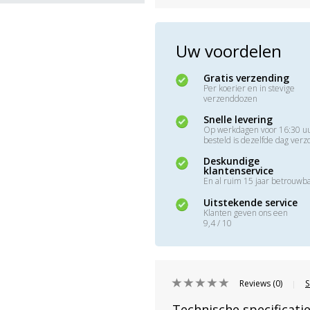
Uw voordelen
Gratis verzending
Per koerier en in stevige
verzenddozen
Snelle levering
Op werkdagen voor 16:30 u
besteld is dezelfde dag ver
Deskundige
klantenservice
En al ruim 15 jaar betrouwb
Uitstekende service
Klanten geven ons een
9,4 / 10
Reviews (0)
S
|
Technische specificati