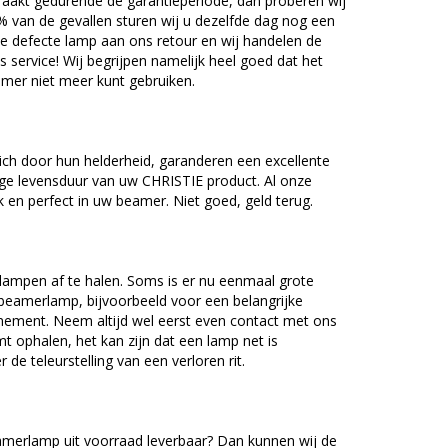
akt gedurende de garantieperiode, dan proberen wij
5% van de gevallen sturen wij u dezelfde dag nog een
e defecte lamp aan ons retour en wij handelen de
as service! Wij begrijpen namelijk heel goed dat het
amer niet meer kunt gebruiken.
ch door hun helderheid, garanderen een excellente
ge levensduur van uw CHRISTIE product. Al onze
en perfect in uw beamer. Niet goed, geld terug.
lampen af te halen. Soms is er nu eenmaal grote
beamerlamp, bijvoorbeeld voor een belangrijke
nement. Neem altijd wel eerst even contact met ons
ophalen, het kan zijn dat een lamp net is
 de teleurstelling van een verloren rit.
merlamp uit voorraad leverbaar? Dan kunnen wij de