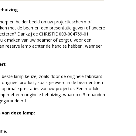
ehuizing
erp en helder beeld op uw projectiescherm of
ijken met de beamer, een presentatie geven of andere
ecteren? Dankzij de CHRISTIE 003-004769-01
uik maken van uw beamer of zorgt u voor een
 een reserve lamp achter de hand te hebben, wanneer
ert
beste lamp keuze, zoals door de originele fabrikant
origineel product, zoals geleverd in de beamer toen
r optimale prestaties van uw projector. Een module
amp met een originele behuizing, waarop u 3 maanden
 gegarandeerd.
n van deze lamp:
tie.