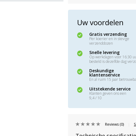
Uw voordelen
Gratis verzending
Per koerier en in stevige
verzenddozen
Snelle levering
Op werkdagen voor 16:30 u
besteld is dezelfde dag ver
Deskundige
klantenservice
En al ruim 15 jaar betrouwb
Uitstekende service
Klanten geven ons een
9,4 / 10
Reviews (0)
S
|
Technische specificati