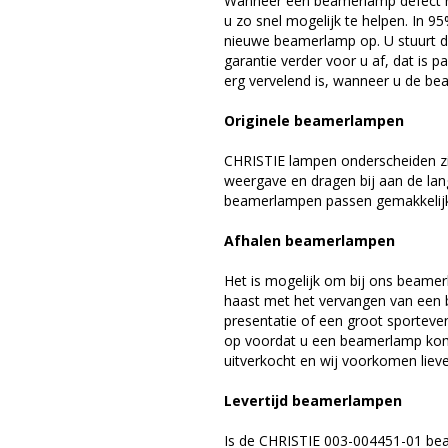
Wanneer een beamerlamp defect ra
u zo snel mogelijk te helpen. In 9
nieuwe beamerlamp op. U stuurt d
garantie verder voor u af, dat is p
erg vervelend is, wanneer u de be
Originele beamerlampen
CHRISTIE lampen onderscheiden zi
weergave en dragen bij aan de lan
beamerlampen passen gemakkelijk 
Afhalen beamerlampen
Het is mogelijk om bij ons beamer
haast met het vervangen van een 
presentatie of een groot sporteve
op voordat u een beamerlamp komt 
uitverkocht en wij voorkomen liever
Levertijd beamerlampen
Is de CHRISTIE 003-004451-01 bea