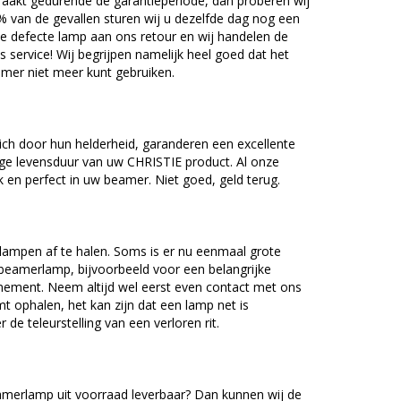
akt gedurende de garantieperiode, dan proberen wij
5% van de gevallen sturen wij u dezelfde dag nog een
e defecte lamp aan ons retour en wij handelen de
as service! Wij begrijpen namelijk heel goed dat het
amer niet meer kunt gebruiken.
ch door hun helderheid, garanderen een excellente
ge levensduur van uw CHRISTIE product. Al onze
en perfect in uw beamer. Niet goed, geld terug.
lampen af te halen. Soms is er nu eenmaal grote
beamerlamp, bijvoorbeeld voor een belangrijke
nement. Neem altijd wel eerst even contact met ons
ophalen, het kan zijn dat een lamp net is
 de teleurstelling van een verloren rit.
merlamp uit voorraad leverbaar? Dan kunnen wij de