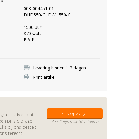
003-004451-01
DHD550-G, DWU550-G
1
1500 uur
370 watt
P-VIP
Levering binnen 1-2 dagen
Print artikel
Prijs opvragen
gratis advies dat
en prijs die lager
Reactietijd max. 30 minuten
s bij ons bestelt.
 ons terecht.