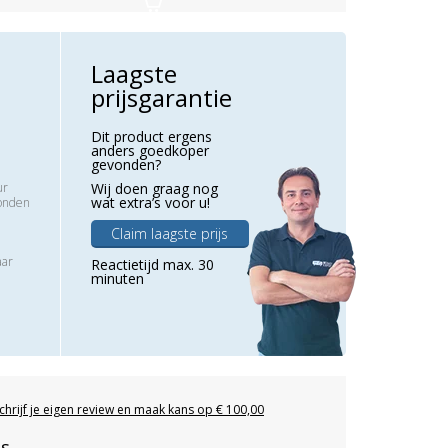
Laagste
prijsgarantie
Dit product ergens
anders goedkoper
gevonden?
ur
Wij doen graag nog
wat extra’s voor u!
zonden
Claim laagste prijs
aar
Reactietijd max. 30
minuten
chrijf je eigen review en maak kans op € 100,00
es