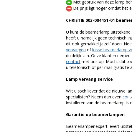
Met gebruik van deze lamp beho
De prijs ligt hoger omdat het ee
CHRISTIE 003-004451-01 beame
U kunt de beamerlamp uitstekend 
heeft u namelijk geen technisch i
dit ook gemakkelijk zelf doen. Ne
vervangen
of
losse beamerlamp v
duidelijk zijn. Onze klanten neme
contact
met ons op. Mocht dat toc
u telefonisch of per mail gratis te 
Lamp vervang service
Wilt u toch liever dat de nieuwe 
specialisten? Neem dan even
cont
installeren van de beamerlamp is oo
Garantie op beamerlampen
Beamerlampenexpert levert uitste