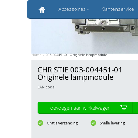
Accessoires
Klantenservice
Klantbeoordeling 9,0
Bekijk alle 1000+ review
Originele kwaliteitsproducten
20 
Home
/
003-004451-01 Originele lampmodule
CHRISTIE 003-004451-01
Originele lampmodule
EAN code:
Toevoegen aan winkelwagen
Gratis verzending
Snelle levering