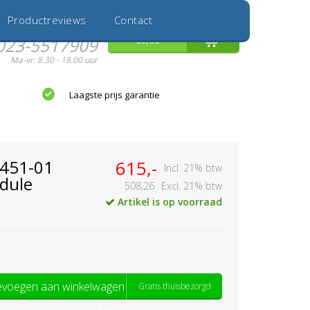
Inloggen
Nieuwe Klant
Productreviews
Contact
Hulp nodig?
0
€0,00
023-5517909
Ma-vr: 8.30 - 18.00 uur
Laagste prijs garantie
4451-01
615,-
Incl. 21% btw
dule
508,26
Excl. 21% btw
Artikel is op voorraad
voegen aan winkelwagen
Gratis thuisbezorgd