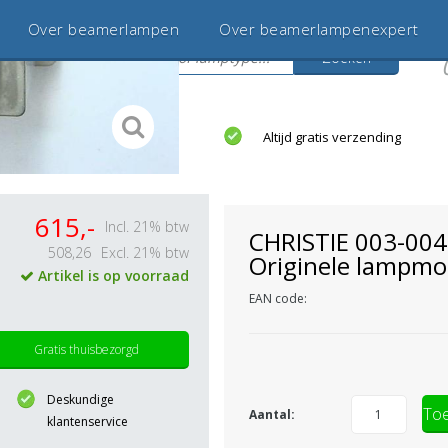
Over beamerlampen
Over beamerlampenexpert
Zoeken
s
jaar betrouwbaar en ervaren
Altijd gratis verzending
615,-
Incl. 21% btw
CHRISTIE 003-00
508,26
Excl. 21% btw
Originele lampmo
Artikel is op voorraad
EAN code:
Gratis thuisbezorgd
Deskundige
Toe
Aantal:
klantenservice