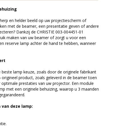
ehuizing
erp en helder beeld op uw projectiescherm of
ijken met de beamer, een presentatie geven of andere
ecteren? Dankzij de CHRISTIE 003-004451-01
uik maken van uw beamer of zorgt u voor een
 een reserve lamp achter de hand te hebben, wanneer
ert
beste lamp keuze, zoals door de originele fabrikant
origineel product, zoals geleverd in de beamer toen
r optimale prestaties van uw projector. Een module
amp met een originele behuizing, waarop u 3 maanden
 gegarandeerd.
n van deze lamp:
tie.