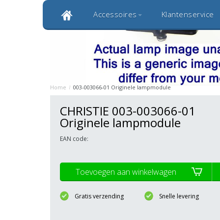
Accessoires
Klantenservice
Klantbeoordeling 9,0
Bekijk alle 1000+ review
Originele kwaliteitsproducten
20 
Home
/
003-003066-01 Originele lampmodule
CHRISTIE 003-003066-01
Originele lampmodule
EAN code:
Toevoegen aan winkelwagen
Gratis verzending
Snelle levering