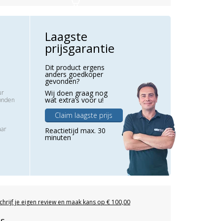
Laagste
prijsgarantie
Dit product ergens
anders goedkoper
gevonden?
ur
Wij doen graag nog
wat extra’s voor u!
zonden
Claim laagste prijs
aar
Reactietijd max. 30
minuten
chrijf je eigen review en maak kans op € 100,00
es