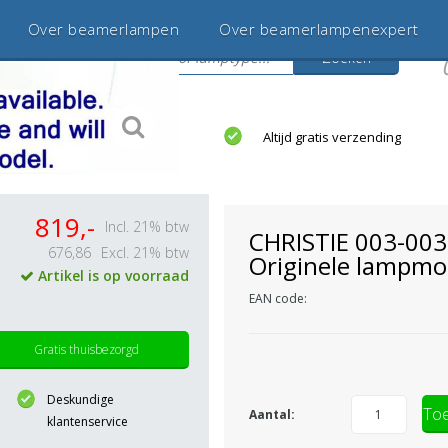
Over beamerlampen
Over beamerlampenexpert
Zoeken
s
jaar betrouwbaar en ervaren
Altijd gratis verzending
819,-
Incl. 21% btw
CHRISTIE 003-00
676,86
Excl. 21% btw
Originele lampmo
Artikel is op voorraad
EAN code:
Gratis thuisbezorgd
Deskundige
Toe
Aantal:
klantenservice