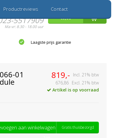
Inloggen
Nieuwe Klant
Productreviews
Contact
Hulp nodig?
0
€0,00
023-5517909
Ma-vr: 8.30 - 18.00 uur
Laagste prijs garantie
3066-01
819,-
Incl. 21% btw
dule
676,86
Excl. 21% btw
Artikel is op voorraad
voegen aan winkelwagen
Gratis thuisbezorgd