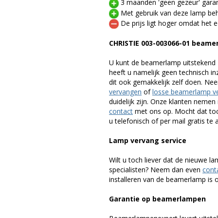
3 maanden 'geen gezeur' garan
Met gebruik van deze lamp beho
De prijs ligt hoger omdat het ee
CHRISTIE 003-003066-01 beame
U kunt de beamerlamp uitstekend 
heeft u namelijk geen technisch i
dit ook gemakkelijk zelf doen. Ne
vervangen
of
losse beamerlamp v
duidelijk zijn. Onze klanten neme
contact
met ons op. Mocht dat toc
u telefonisch of per mail gratis te 
Lamp vervang service
Wilt u toch liever dat de nieuwe 
specialisten? Neem dan even
cont
installeren van de beamerlamp is oo
Garantie op beamerlampen