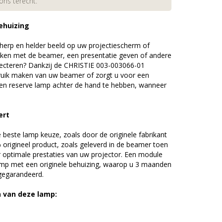
 ons terecht.
ehuizing
erp en helder beeld op uw projectiescherm of
ijken met de beamer, een presentatie geven of andere
ecteren? Dankzij de CHRISTIE 003-003066-01
uik maken van uw beamer of zorgt u voor een
 een reserve lamp achter de hand te hebben, wanneer
ert
beste lamp keuze, zoals door de originele fabrikant
origineel product, zoals geleverd in de beamer toen
r optimale prestaties van uw projector. Een module
amp met een originele behuizing, waarop u 3 maanden
 gegarandeerd.
n van deze lamp: