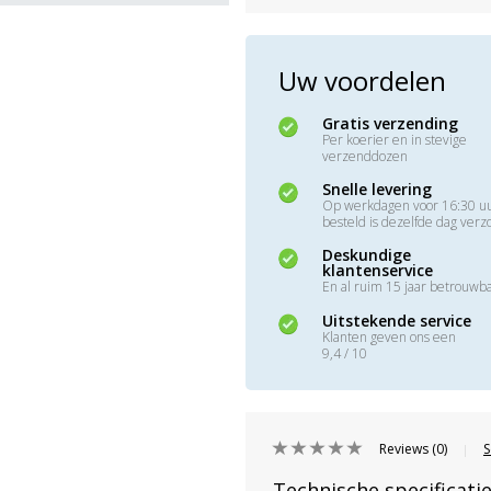
Uw voordelen
Gratis verzending
Per koerier en in stevige
verzenddozen
Snelle levering
Op werkdagen voor 16:30 u
besteld is dezelfde dag ver
Deskundige
klantenservice
En al ruim 15 jaar betrouwb
Uitstekende service
Klanten geven ons een
9,4 / 10
Reviews (0)
S
|
Technische specificati