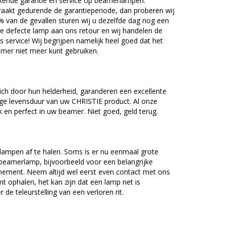
kende garantie en service op beamerlampen.
akt gedurende de garantieperiode, dan proberen wij
5% van de gevallen sturen wij u dezelfde dag nog een
e defecte lamp aan ons retour en wij handelen de
as service! Wij begrijpen namelijk heel goed dat het
amer niet meer kunt gebruiken.
ch door hun helderheid, garanderen een excellente
ge levensduur van uw CHRISTIE product. Al onze
en perfect in uw beamer. Niet goed, geld terug.
lampen af te halen. Soms is er nu eenmaal grote
beamerlamp, bijvoorbeeld voor een belangrijke
nement. Neem altijd wel eerst even contact met ons
ophalen, het kan zijn dat een lamp net is
 de teleurstelling van een verloren rit.