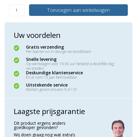
Toevoegen aan winkelwagen
Uw voordelen
Gratis verzending
Per koerier en in stevige verzenddozen
Snelle levering
Op werkdagen voor 16:30 uur besteld is dezelfde dag
verzonden
Deskundige klantenservice
En al ruim 15 jaar betrouwbaar
Uitstekende service
Klanten geven ons een 9,4 / 10
Laagste prijsgarantie
Dit product ergens anders
goedkoper gevonden?
Wij doen graag nog wat extra’s