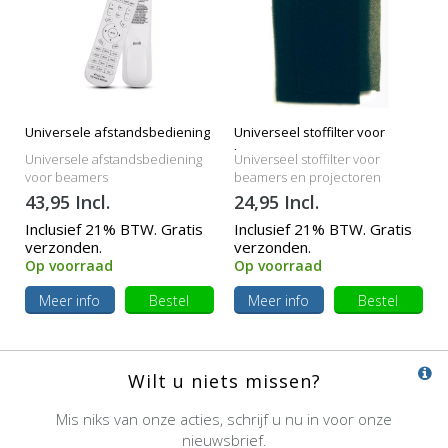
Universele afstandsbediening
Universeel stoffilter voor
beamers
Universele afstandsbediening
Universeel stoffilter voor
voor beamers
beamers en projectoren
43,95 Incl.
24,95 Incl.
Inclusief 21% BTW. Gratis
Inclusief 21% BTW. Gratis
verzonden.
verzonden.
Op voorraad
Op voorraad
Meer info
Bestel
Meer info
Bestel
Wilt u niets missen?
Mis niks van onze acties, schrijf u nu in voor onze
nieuwsbrief.