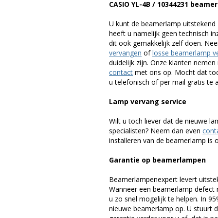
CASIO YL-4B / 10344231 beame
U kunt de beamerlamp uitstekend 
heeft u namelijk geen technisch i
dit ook gemakkelijk zelf doen. Ne
vervangen
of
losse beamerlamp v
duidelijk zijn. Onze klanten neme
contact
met ons op. Mocht dat toc
u telefonisch of per mail gratis te 
Lamp vervang service
Wilt u toch liever dat de nieuwe 
specialisten? Neem dan even
cont
installeren van de beamerlamp is oo
Garantie op beamerlampen
Beamerlampenexpert levert uitste
Wanneer een beamerlamp defect ra
u zo snel mogelijk te helpen. In 9
nieuwe beamerlamp op. U stuurt d