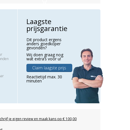
Laagste
prijsgarantie
Dit product ergens
anders goedkoper
gevonden?
ur
Wij doen graag nog
wat extra’s voor u!
zonden
Claim laagste prijs
aar
Reactietijd max. 30
minuten
chrijf je eigen review en maak kans op € 100,00
es