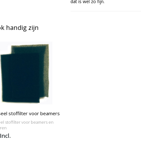
dat is wel zo fijn.
 handig zijn
eel stoffilter voor beamers
el stoffilter voor beamers en
oren
Incl.