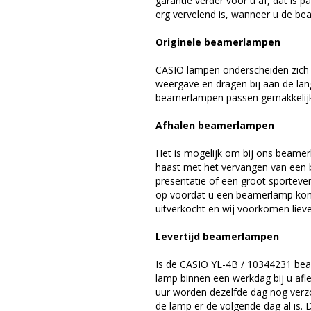
garantie verder voor u af, dat is p
erg vervelend is, wanneer u de be
Originele beamerlampen
CASIO lampen onderscheiden zich 
weergave en dragen bij aan de la
beamerlampen passen gemakkelijk 
Afhalen beamerlampen
Het is mogelijk om bij ons beamer
haast met het vervangen van een 
presentatie of een groot sporteve
op voordat u een beamerlamp komt 
uitverkocht en wij voorkomen liever
Levertijd beamerlampen
Is de CASIO YL-4B / 10344231 bea
lamp binnen een werkdag bij u afle
uur worden dezelfde dag nog verz
de lamp er de volgende dag al is. 