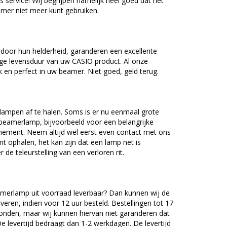
as service! Wij begrijpen namelijk heel goed dat het
amer niet meer kunt gebruiken.
door hun helderheid, garanderen een excellente
nge levensduur van uw CASIO product. Al onze
en perfect in uw beamer. Niet goed, geld terug.
lampen af te halen. Soms is er nu eenmaal grote
beamerlamp, bijvoorbeeld voor een belangrijke
nement. Neem altijd wel eerst even contact met ons
ophalen, het kan zijn dat een lamp net is
 de teleurstelling van een verloren rit.
merlamp uit voorraad leverbaar? Dan kunnen wij de
veren, indien voor 12 uur besteld. Bestellingen tot 17
onden, maar wij kunnen hiervan niet garanderen dat
De levertijd bedraagt dan 1-2 werkdagen. De levertijd