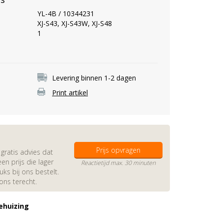
YL-4B / 10344231
XJ-S43, XJ-S43W, XJ-S48
1
Levering binnen 1-2 dagen
Print artikel
Prijs opvragen
gratis advies dat
en prijs die lager
Reactietijd max. 30 minuten
s bij ons bestelt.
 ons terecht.
ehuizing