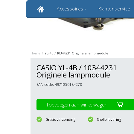
Accessoires
Klantenservice
Klantbeoordeling 9,0
Bekijk alle 1000+ review
Originele kwaliteitsproducten
20 
Home
/
YL-4B / 10344231 Originele lampmodule
CASIO YL-4B / 10344231
Originele lampmodule
EAN code: 4971850184270
Toevoegen aan winkelwagen
Gratis verzending
Snelle levering