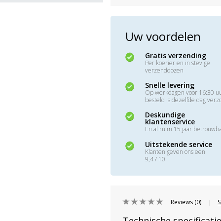
Uw voordelen
Gratis verzending
Per koerier en in stevige
verzenddozen
Snelle levering
Op werkdagen voor 16:30 u
besteld is dezelfde dag ver
Deskundige
klantenservice
En al ruim 15 jaar betrouwb
Uitstekende service
Klanten geven ons een
9,4 / 10
Reviews (0)
S
|
Technische specificati