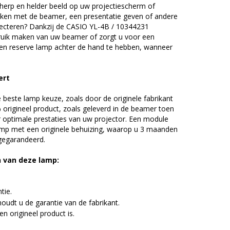
erp en helder beeld op uw projectiescherm of
ijken met de beamer, een presentatie geven of andere
ecteren? Dankzij de CASIO YL-4B / 10344231
uik maken van uw beamer of zorgt u voor een
 een reserve lamp achter de hand te hebben, wanneer
ert
beste lamp keuze, zoals door de originele fabrikant
origineel product, zoals geleverd in de beamer toen
r optimale prestaties van uw projector. Een module
amp met een originele behuizing, waarop u 3 maanden
 gegarandeerd.
n van deze lamp:
tie.
udt u de garantie van de fabrikant.
n origineel product is.