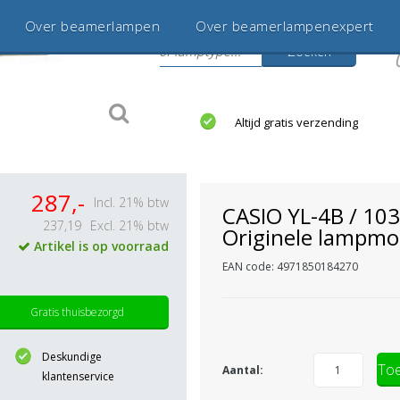
Over beamerlampen
Over beamerlampenexpert
Zoeken
s
jaar betrouwbaar en ervaren
Altijd gratis verzending
287,-
Incl. 21% btw
CASIO YL-4B / 10
237,19
Excl. 21% btw
Originele lampmo
Artikel is op voorraad
EAN code: 4971850184270
Gratis thuisbezorgd
Deskundige
Toe
Aantal:
klantenservice