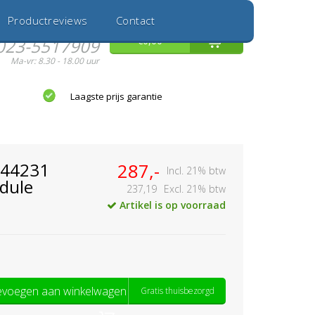
Inloggen
Nieuwe Klant
Productreviews
Contact
Hulp nodig?
0
€0,00
023-5517909
Ma-vr: 8.30 - 18.00 uur
Laagste prijs garantie
344231
287,-
Incl. 21% btw
dule
237,19
Excl. 21% btw
Artikel is op voorraad
voegen aan winkelwagen
Gratis thuisbezorgd