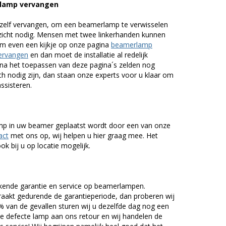
rlamp vervangen
zelf vervangen, om een beamerlamp te verwisselen
nzicht nodig. Mensen met twee linkerhanden kunnen
em even een kijkje op onze pagina
beamerlamp
ervangen
en dan moet de installatie al redelijk
n na het toepassen van deze pagina´s zelden nog
h nodig zijn, dan staan onze experts voor u klaar om
assisteren.
lamp in uw beamer geplaatst wordt door een van onze
act
met ons op, wij helpen u hier graag mee. Het
k bij u op locatie mogelijk.
kende garantie en service op beamerlampen.
akt gedurende de garantieperiode, dan proberen wij
5% van de gevallen sturen wij u dezelfde dag nog een
e defecte lamp aan ons retour en wij handelen de