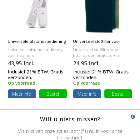
Universele afstandsbediening
Universeel stoffilter voor
beamers
Universele afstandsbediening
Universeel stoffilter voor
voor beamers
beamers en projectoren
43,95 Incl.
24,95 Incl.
Inclusief 21% BTW. Gratis
Inclusief 21% BTW. Gratis
verzonden.
verzonden.
Op voorraad
Op voorraad
Meer info
Bestel
Meer info
Bestel
Wilt u niets missen?
Mis niks van onze acties, schrijf u nu in voor onze
nieuwsbrief.