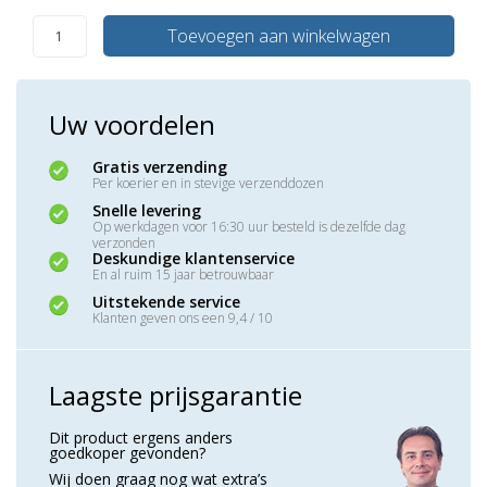
Toevoegen aan winkelwagen
Uw voordelen
Gratis verzending
Per koerier en in stevige verzenddozen
Snelle levering
Op werkdagen voor 16:30 uur besteld is dezelfde dag
verzonden
Deskundige klantenservice
En al ruim 15 jaar betrouwbaar
Uitstekende service
Klanten geven ons een 9,4 / 10
Laagste prijsgarantie
Dit product ergens anders
goedkoper gevonden?
Wij doen graag nog wat extra’s