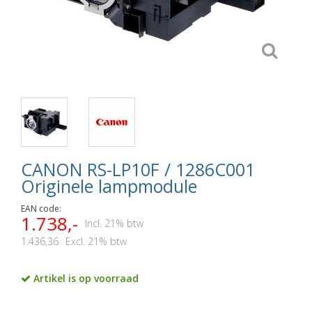
CANON RS-LP10F / 1286C001
Originele lampmodule
EAN code:
1.738,-
Incl. 21% btw
1.436,36
Excl. 21% btw
Artikel is op voorraad