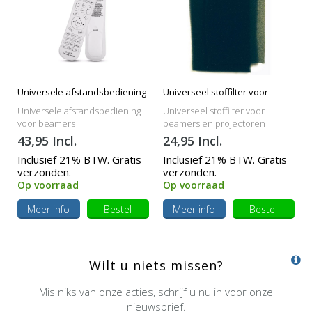
Universele afstandsbediening
Universeel stoffilter voor
beamers
Universele afstandsbediening
Universeel stoffilter voor
voor beamers
beamers en projectoren
43,95 Incl.
24,95 Incl.
Inclusief 21% BTW. Gratis
Inclusief 21% BTW. Gratis
verzonden.
verzonden.
Op voorraad
Op voorraad
Meer info
Bestel
Meer info
Bestel
Wilt u niets missen?
Mis niks van onze acties, schrijf u nu in voor onze
nieuwsbrief.