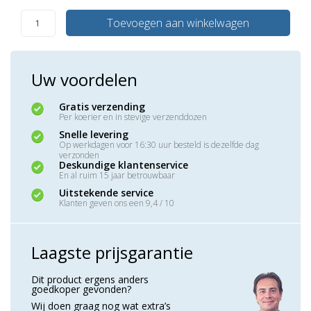
Toevoegen aan winkelwagen
Uw voordelen
Gratis verzending
Per koerier en in stevige verzenddozen
Snelle levering
Op werkdagen voor 16:30 uur besteld is dezelfde dag
verzonden
Deskundige klantenservice
En al ruim 15 jaar betrouwbaar
Uitstekende service
Klanten geven ons een 9,4 / 10
Laagste prijsgarantie
Dit product ergens anders
goedkoper gevonden?
Wij doen graag nog wat extra’s