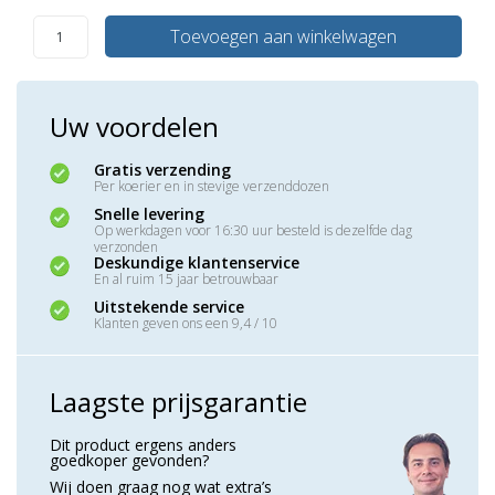
Toevoegen aan winkelwagen
Uw voordelen
Gratis verzending
Per koerier en in stevige verzenddozen
Snelle levering
Op werkdagen voor 16:30 uur besteld is dezelfde dag
verzonden
Deskundige klantenservice
En al ruim 15 jaar betrouwbaar
Uitstekende service
Klanten geven ons een 9,4 / 10
Laagste prijsgarantie
Dit product ergens anders
goedkoper gevonden?
Wij doen graag nog wat extra’s