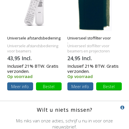
Universele afstandsbediening
Universeel stoffilter voor
beamers
Universele afstandsbediening
Universeel stoffilter voor
voor beamers
beamers en projectoren
43,95 Incl.
24,95 Incl.
Inclusief 21% BTW. Gratis
Inclusief 21% BTW. Gratis
verzonden.
verzonden.
Op voorraad
Op voorraad
Meer info
Bestel
Meer info
Bestel
Wilt u niets missen?
Mis niks van onze acties, schrijf u nu in voor onze
nieuwsbrief.