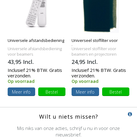
Universele afstandsbediening
Universeel stoffilter voor
beamers
Universele afstandsbediening
Universeel stoffilter voor
voor beamers
beamers en projectoren
43,95 Incl.
24,95 Incl.
Inclusief 21% BTW. Gratis
Inclusief 21% BTW. Gratis
verzonden.
verzonden.
Op voorraad
Op voorraad
Meer info
Bestel
Meer info
Bestel
Wilt u niets missen?
Mis niks van onze acties, schrijf u nu in voor onze
nieuwsbrief.