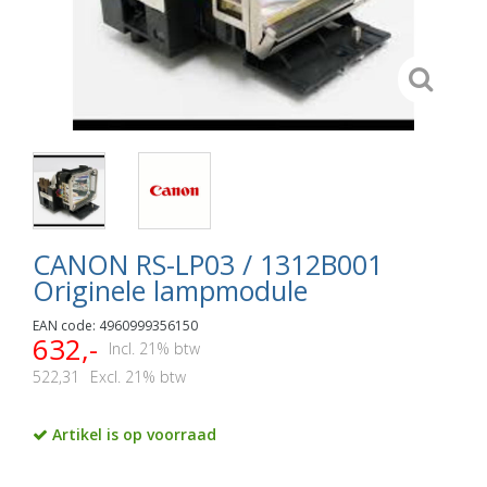
CANON RS-LP03 / 1312B001
Originele lampmodule
EAN code: 4960999356150
632,-
Incl. 21% btw
522,31
Excl. 21% btw
Artikel is op voorraad