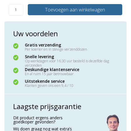
Toevoegen aan winkelwagen
Uw voordelen
Gratis verzending
Per koerier en in stevige verzenddozen
Snelle levering
Op werkdagen voor 16:30 uur besteld is dezelfde dag
verzonden
Deskundige klantenservice
En al ruim 15 jaar betrouwbaar
Uitstekende service
Klanten geven ons een 9,4 / 10
Laagste prijsgarantie
Dit product ergens anders
goedkoper gevonden?
Wij doen graag nog wat extra’s