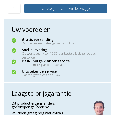
Toevoegen aan winkelwagen
Uw voordelen
Gratis verzending
Per koerier en in stevige verzenddozen
Snelle levering
Op werkdagen voor 16:30 uur besteld is dezelfde dag
verzonden
Deskundige klantenservice
En al ruim 15 jaar betrouwbaar
Uitstekende service
Klanten geven ons een 9,4 / 10
Laagste prijsgarantie
Dit product ergens anders
goedkoper gevonden?
Wij doen graag nog wat extra’s