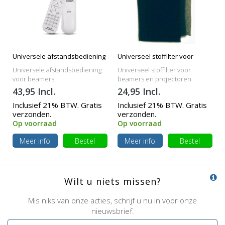
Universele afstandsbediening
Universeel stoffilter voor
beamers
Universele afstandsbediening
Universeel stoffilter voor
voor beamers
beamers en projectoren
43,95 Incl.
24,95 Incl.
Inclusief 21% BTW. Gratis
Inclusief 21% BTW. Gratis
verzonden.
verzonden.
Op voorraad
Op voorraad
Meer info
Bestel
Meer info
Bestel
Wilt u niets missen?
Mis niks van onze acties, schrijf u nu in voor onze
nieuwsbrief.