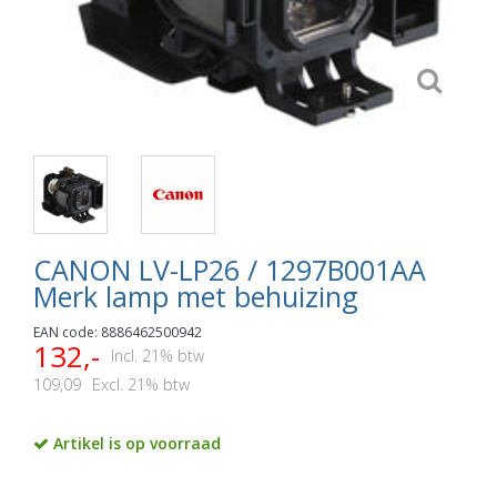
CANON LV-LP26 / 1297B001AA
Merk lamp met behuizing
EAN code: 8886462500942
132,-
Incl. 21% btw
109,09
Excl. 21% btw
Artikel is op voorraad