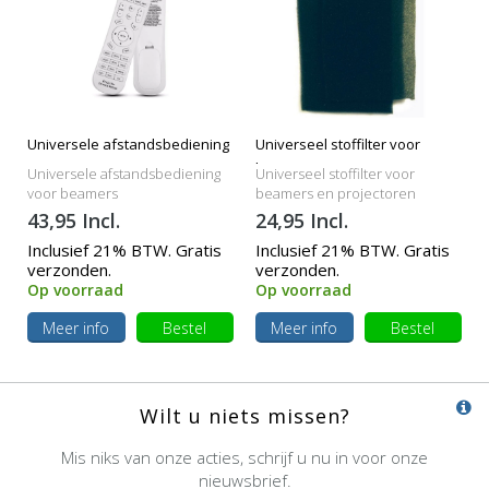
Universele afstandsbediening
Universeel stoffilter voor
beamers
Universele afstandsbediening
Universeel stoffilter voor
voor beamers
beamers en projectoren
43,95 Incl.
24,95 Incl.
Inclusief 21% BTW. Gratis
Inclusief 21% BTW. Gratis
verzonden.
verzonden.
Op voorraad
Op voorraad
Meer info
Bestel
Meer info
Bestel
Wilt u niets missen?
Mis niks van onze acties, schrijf u nu in voor onze
nieuwsbrief.