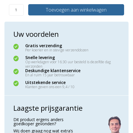
Toevoegen aan winkelwagen
Uw voordelen
Gratis verzending
Per koerier en in stevige verzenddozen
Snelle levering
Op werkdagen voor 16:30 uur besteld is dezelfde dag
verzonden
Deskundige klantenservice
En al ruim 15 jaar betrouwbaar
Uitstekende service
Klanten geven ons een 9,4 / 10
Laagste prijsgarantie
Dit product ergens anders
goedkoper gevonden?
Wij doen graag nog wat extra’s