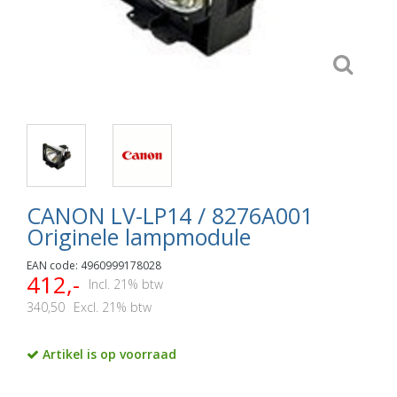
CANON LV-LP14 / 8276A001
Originele lampmodule
EAN code: 4960999178028
412,-
Incl. 21% btw
340,50
Excl. 21% btw
Artikel is op voorraad