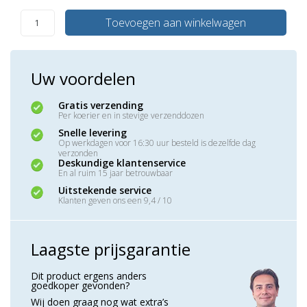
Toevoegen aan winkelwagen
Uw voordelen
Gratis verzending
Per koerier en in stevige verzenddozen
Snelle levering
Op werkdagen voor 16:30 uur besteld is dezelfde dag
verzonden
Deskundige klantenservice
En al ruim 15 jaar betrouwbaar
Uitstekende service
Klanten geven ons een 9,4 / 10
Laagste prijsgarantie
Dit product ergens anders
goedkoper gevonden?
Wij doen graag nog wat extra’s