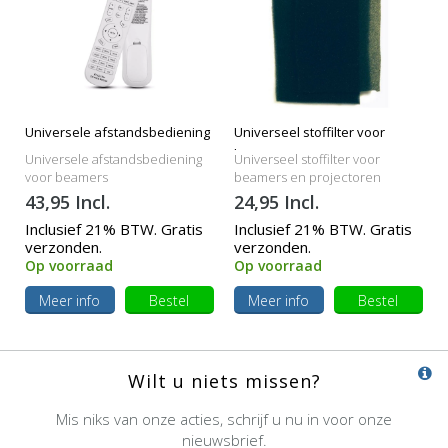
Universele afstandsbediening
Universeel stoffilter voor
beamers
Universele afstandsbediening
Universeel stoffilter voor
voor beamers
beamers en projectoren
43,95 Incl.
24,95 Incl.
Inclusief 21% BTW. Gratis
Inclusief 21% BTW. Gratis
verzonden.
verzonden.
Op voorraad
Op voorraad
Meer info
Bestel
Meer info
Bestel
Wilt u niets missen?
Mis niks van onze acties, schrijf u nu in voor onze
nieuwsbrief.